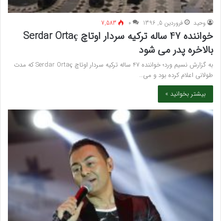
وحید
فروردین 5, 1396
۰
7,583
خواننده 47 ساله ترکیه سردار اوتاچ Serdar Ortaç
بالاخره پدر می شود
به گزارش نسیم ورد؛ خواننده 47 ساله ترکیه سردار اوتاچ Serdar Ortaç که مدت
طولانی اعلام کرده بود و می…
بیشتر بخوانید »