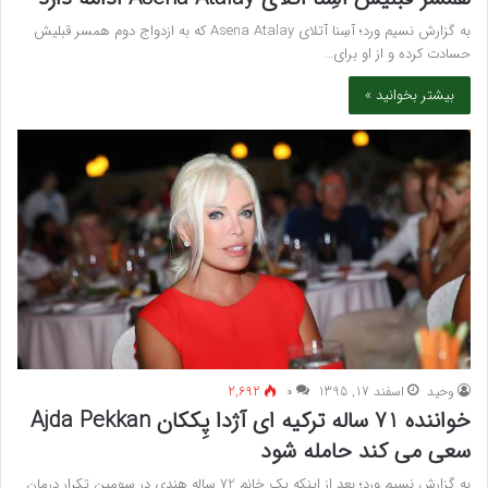
به گزارش نسیم ورد؛ آسِنا آتلای Asena Atalay که به ازدواج دوم همسر قبلیش
حسادت کرده و از او برای…
بیشتر بخوانید »
وحید
اسفند 17, 1395
۰
2,692
خواننده 71 ساله ترکیه ای آژدا پِککان Ajda Pekkan
سعی می کند حامله شود
به گزارش نسیم ورد؛ بعد از اینکه یک خانم 72 ساله هندی در سومین تکرار درمان