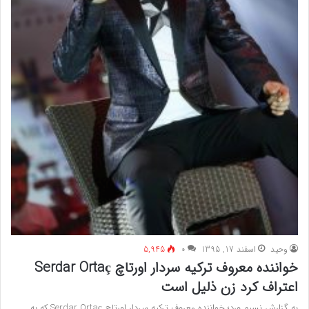
وحید
اسفند 17, 1395
۰
5,945
خواننده معروف ترکیه سردار اورتاچ Serdar Ortaç
اعتراف کرد زن ذلیل است
به گزارش نسیم ورد؛ خواننده معروف ترکیه سردار اورتاچ Serdar Ortaç که به