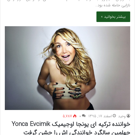
نازایی حامله شده بود…
بیشتر بخوانید »
وحید
اسفند 17, 1395
۰
5,787
خواننده ترکیه ای یونجا اوجیمیک Yonca Evcimik
چهلمین سالگرد خوانندگی اش را جشن گرفت