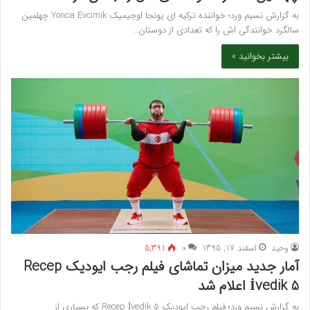
به گزارش نسیم ورد؛ خواننده ترکیه ای یونجا اوجیمیک Yonca Evcimik چهلمین
سالگرد خوانندگی اش را که تعدادی از دوستان…
بیشتر بخوانید »
وحید
اسفند 17, 1395
۰
5,391
آمار جدید میزان تماشای فیلم رجب ایودیک Recep
İvedik 5 اعلام شد
به گزارش نسیم ورد؛ فیلم رجب ایودیک Recep İvedik 5 که بسیاری از