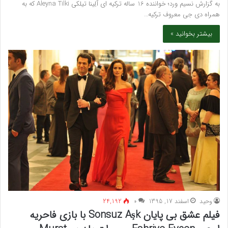
به گزارش نسیم ورد؛ خواننده 16 ساله ترکیه ای آلِینا تیلکی Aleyna Tilki که به
همراه دی جی معروف ترکیه…
بیشتر بخوانید »
وحید
اسفند 17, 1395
۰
24,192
فیلم عشق بی پایان Sonsuz Aşk با بازی فاحریه