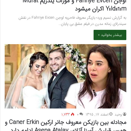
اوجن Fahriye Evcen و مورات یلدریم Murat
Yıldırım اکران میشود
به گزارش نسیم ورد؛ بازیگر معروف فاحریه اوجن Fahriye Evcen در نقش
سیندرلای زمانه مدرن در فیلم عشق بی پایان…
بیشتر بخوانید »
وحید
اسفند 17, 1395
۰
1,733
مجادله بین بازیکن معروف جانر ارکین Caner Erkin و
همسر قبلیش آسِنا آتلای Asena Atalay ادامه دارد