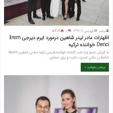
وحید
فروردین 6, 1396
۰
5,219
اظهارات مادر لیدر شاهین درمورد ایرم دیرجی İrem
Derici خواننده ترکیه
به گزارش نسیم ورد؛ شب گذشته خواننده قدیمی ترکیه سلامی شاهین Selami
Şahin در مکانی کنسرت داشت و برای تماشای…
بیشتر بخوانید »