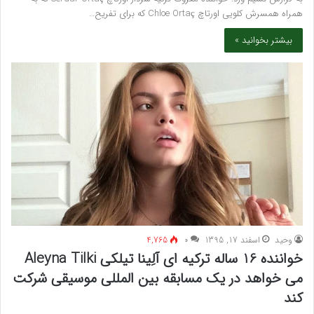
همراه همسرش کلویی اورتاچ Chloe Ortaç که برای تفریح…
بیشتر بخوانید »
وحید
اسفند 17, 1395
۰
4,765
خواننده 16 ساله ترکیه ای آلِینا تیلکی Aleyna Tilki
می خواهد در یک مسابقه بین المللی موسیقی شرکت
کند