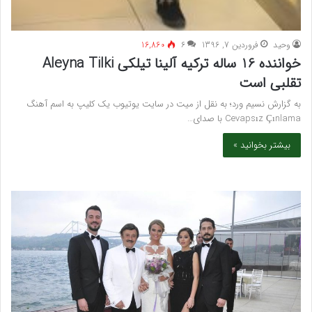
وحید
فروردین 7, 1396
۶
16,860
خواننده 16 ساله ترکیه آلینا تیلکی Aleyna Tilki
تقلبی است
به گزارش نسیم ورد؛ به نقل از میت در سایت یوتیوب یک کلیپ به اسم آهنگ
Cevapsız Çınlama با صدای…
بیشتر بخوانید »