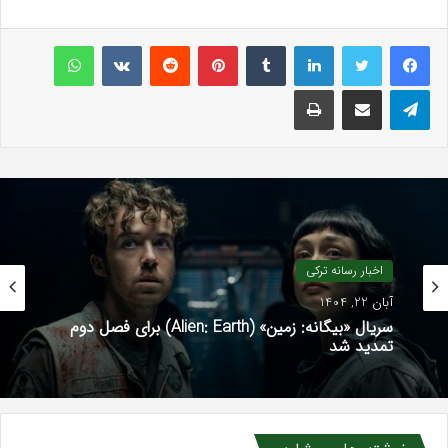
لینکداین
تامبلر
پینتریست
Reddit
VKontakte
واتس آپ
تلگرام
اشتراک گذاری با ایمیل
چاپ
اخبار رسانه ترکی
آبان 22, 1404
سریال «بیگانه: زمین» (Alien: Earth) برای فصل دوم
تمدید شد