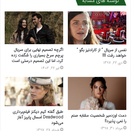
نوشته های مشابه
اگرچه تصمیم نهایی برای سریال
نفس از سریال ” از کارادنیز بگو ”
پرچم سرخ بسیاری را شگفت زده
خواهد رفت !!!!
کرد، اما این تصمیم درستی است
دی 22, 1397
تیر 26, 1402
طبق گفته کیم دیکنز فیلم‌برداری
دمت اوزدمیر شخصیت مشابه صنم
Deadwood امسال پاییز آغاز
را نمی پذیرد!!
می‌شود
مرداد 31, 1398
خرداد 27, 1397