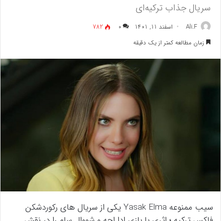
سریال جذاب ترکیه‌ای
Ali.F
اسفند 11, 1401
۰
782
زمان مطالعه کمتر از یک دقیقه
سیب ممنوعه Yasak Elma یکی از سریال های رکوردشکن
فاکس ترکیه ؛ اثری با بازی ادا اجه و شووال سام را در نقش