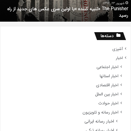
کس
d
شهریور 23, 1396
The Punisher «تنبیه کننده »با اولین سری عکس های جدید از راه
ای
7
رسید
دید
ز
اه
سید
دسته‌ها
آشپزی
اخبار
اخبار اجتماعی
اخبار استانها
اخبار اقتصادی
اخبار بین الملل
اخبار حوادث
اخبار رسانه و تلویزیون
اخبار رسانه ایرانی
اخبار رسانه ترکی