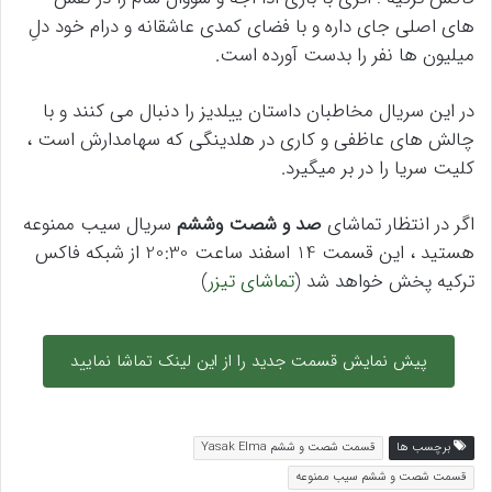
های اصلی جای داره و با فضای کمدی عاشقانه و درام خود دلِ
میلیون ها نفر را بدست آورده است.
در این سریال مخاطبان داستان ییلدیز را دنبال می کنند و با
چالش های عاظفی و کاری در هلدینگی که سهامدارش است ،
کلیت سریا را در بر میگیرد.
اگر در انتظار تماشای
صد و شصت وششم
سریال سیب ممنوعه
هستید ، این قسمت 14 اسفند ساعت 20:30 از شبکه فاکس
ترکیه پخش خواهد شد (
تماشای تیزر
)
پیش نمایش قسمت جدید را از این لینک تماشا نمایید
برچسب ها
قسمت شصت و ششم Yasak Elma
قسمت شصت و ششم سیب ممنوعه