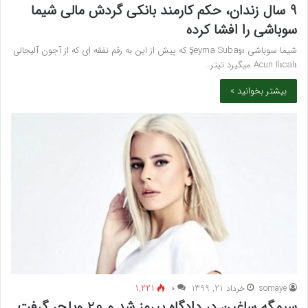
9 سال زندان، حکم کارمند بانکی گردش مالی شیما
سوباشی را افشا کرده
شیما سوباشی Şeyma Subaşı که پیش از این به رقم نفقه ای که از آجون آلیجالی
Acun Ilıcalı میگیرد تیتر…
بیشتر بخوانید »
somaye
خرداد 21, 1399
۰
1,221
سیمگه ساغین در دادگاه پیروز شد و 20 ویلچر گرفت