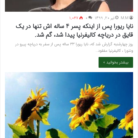
M.M
تیر 20, 1399
۰
1,047
نایا ریورا پس از اینکه پسر 4 ساله اش تنها در یک
قایق در دریاچه کالیفرنیا پیدا شد، گم شد.
روز چهارشنبه گزارش شد که، نایا ریورا 33 ساله پس از سفر به دریاچه پیرو در
ونتورا ، کالیفرنیا مفقود…
بیشتر بخوانید »