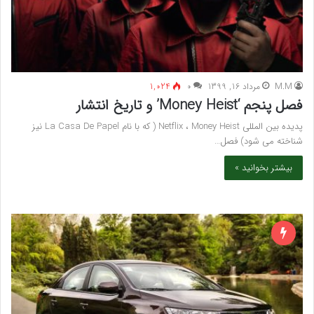
M.M
مرداد 16, 1399
۰
1,024
فصل پنجم ‘Money Heist’ و تاریخ انتشار
پدیده بین المللی Netflix ، Money Heist ( که با نام La Casa De Papel نیز
شناخته می شود) فصل…
بیشتر بخوانید »