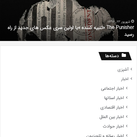
فیلم
با
استعداد
Gifted
2017
شهریور 1, 1396
دانلود رایگان دوبله فارسی فیلم با استعداد Gifted 2017
دسته‌ها
آشپزی
اخبار
اخبار اجتماعی
اخبار استانها
اخبار اقتصادی
اخبار بین الملل
اخبار حوادث
اخبار رسانه و تلویزیون