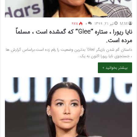
M.M
تیر 21, 1399
۰
978
نایا ریورا ، ستاره “‘Glee'” که گمشده است ، مسلماً
مرده است.
داستان گم شدن بازیگر ‘Glee’ بدترین وضعیت را رقم زده است.براساس گزارش ها
، جستجوی نایا ریورا اکنون به یک…
بیشتر بخوانید »