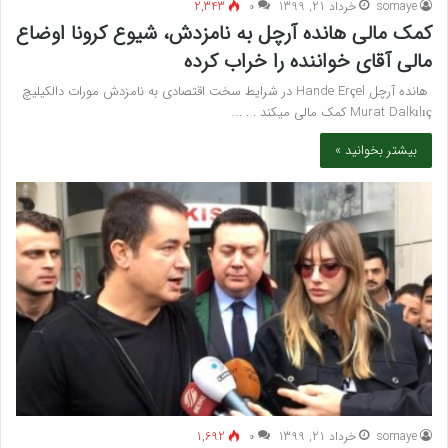
somaye
خرداد 21, 1399
۰
2,343
کمک مالی هانده آرچل به نامزدش، شیوع کرونا اوضاع
مالی آقای خواننده را خراب کرده
هانده آرچل Hande Erçel در شرایط سخت اقتصادی به نامزدش مورات دالکیلیچ
Murat Dalkılıç کمک مالی میکند . . .…
بیشتر بخوانید »
somaye
خرداد 21, 1399
۰
1,692