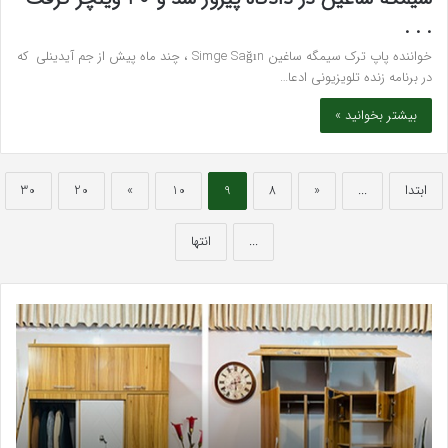
. . .
خواننده پاپ ترک سیمگه ساغین Simge Sağın ، چند ماه پیش از جم آیدینلی که
در برنامه زنده تلویزیونی ادعا…
بیشتر بخوانید »
ابتدا
...
«
8
9
10
»
20
30
...
انتها
بهترین
سرک
کلینیک
سی
زیبایی
برا
در
قند
فردیس
خون
کرج؛
کلس
دکتر
و