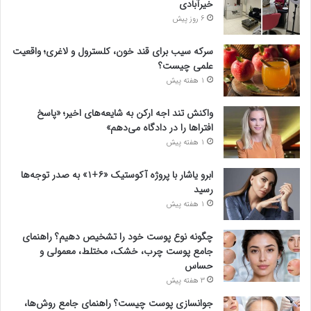
خیرآبادی
6 روز پیش
سرکه سیب برای قند خون، کلسترول و لاغری؛ واقعیت
علمی چیست؟
1 هفته پیش
واکنش تند اجه ارکن به شایعه‌های اخیر؛ «پاسخ
افتراها را در دادگاه می‌دهم»
1 هفته پیش
ابرو یاشار با پروژه آکوستیک «۶+۱» به صدر توجه‌ها
رسید
1 هفته پیش
چگونه نوع پوست خود را تشخیص دهیم؟ راهنمای
جامع پوست چرب، خشک، مختلط، معمولی و
حساس
3 هفته پیش
جوانسازی پوست چیست؟ راهنمای جامع روش‌ها،