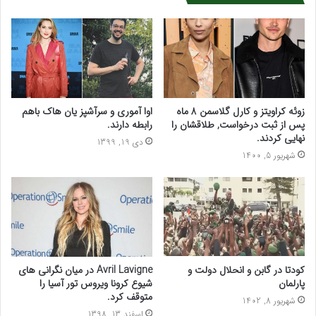
زوئه کراویتز و کارل گلاسمن 8 ماه
اوا آموری و سرآشپز یان هاک باهم
پس از ثبت درخواست, طلاقشان را
رابطه دارند.
نهایی کردند.
دی 19, 1399
شهریور 5, 1400
کودتا در گابن و انحلال دولت و
Avril Lavigne در میان نگرانی های
پارلمان
شیوع کرونا ویروس تور آسیا را
متوقف کرد.
شهریور 8, 1402
اسفند 13, 1398