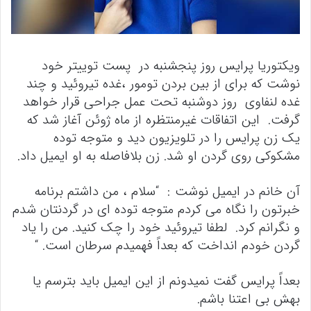
ویکتوریا پرایس روز پنجشنبه در پست توییتر خود
نوشت که برای از بین بردن تومور ،غده تیروئید و چند
غده لنفاوی روز دوشنبه تحت عمل جراحی قرار خواهد
گرفت. این اتفاقات غیرمنتظره از ماه ژوئن آغاز شد که
یک زن پرایس را در تلویزیون دید و متوجه توده
مشکوکی روی گردن او شد. زن بلافاصله به او ایمیل داد.
آن خانم در ایمیل نوشت : “سلام ، من داشتم برنامه
خبرتون را نگاه می کردم متوجه توده ای در گردنتان شدم
و نگرانم کرد. لطفا تیروئید خود را چک کنید. من را یاد
گردن خودم انداخت که بعداً فهمیدم سرطان است. “
بعداً پرایس گفت نمیدونم از این ایمیل باید بترسم یا
بهش بی اعتنا باشم.