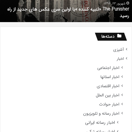
کس
d
شهریور 23, 1396
The Punisher «تنبیه کننده »با اولین سری عکس های جدید از راه
ای
7
رسید
دید
ز
اه
سید
دسته‌ها
آشپزی
اخبار
اخبار اجتماعی
اخبار استانها
اخبار اقتصادی
اخبار بین الملل
اخبار حوادث
اخبار رسانه و تلویزیون
اخبار رسانه ایرانی
اخبار رسانه ترکی