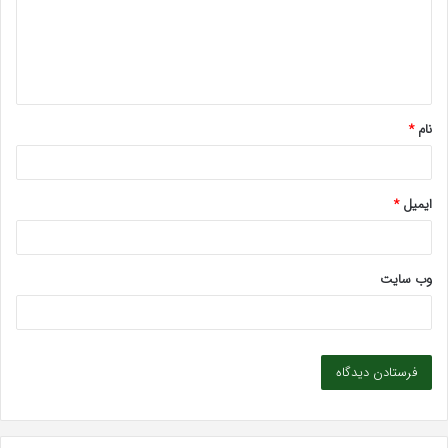
گ
ا
ه
*
نام
*
ایمیل
*
وب‌ سایت