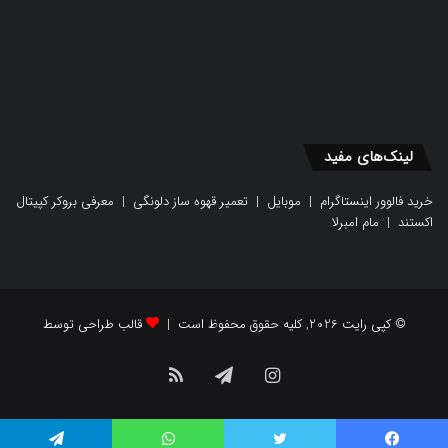
لینک‌های مفید
خرید فالوور اینستاگرام
|
موبایل
|
تعمیر قهوه ساز دلونگی
|
معرفی بروکر کپیتال
اکستند
|
مام امبرلا
© کپی رایت 2026, کلیه حقوق محفوظ است |
قالب طراحی توسط
اینستاگرام
تلگرام
خوراک