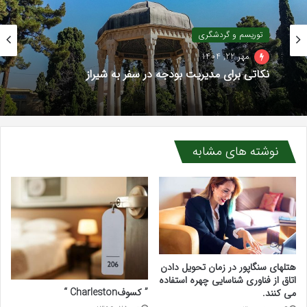
توریسم و گردشگری
مهر 22, 1404
نکاتی برای مدیریت بودجه در سفر به شیراز
نوشته های مشابه
هتلهای سنگاپور در زمان تحویل دادن
اتاق از فناوری شناسایی چهره استفاده
” کسوفCharleston “
می کنند.