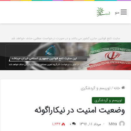
منو
سایت تابع قوانین جاری کشور می باشد و در صورت درخواست مطلبی حذف خواهد شد
خانه
/
توریسم و گردشگری
توریسم و گردشگری
وضعیت امنیت در نیکاراگوئه
Mitra
مرداد 11, 1396
۰
1,234