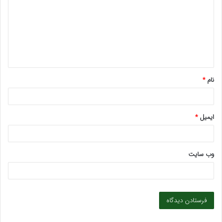
د
گ
ا
ه
*
نام
*
ایمیل
*
وب‌ سایت