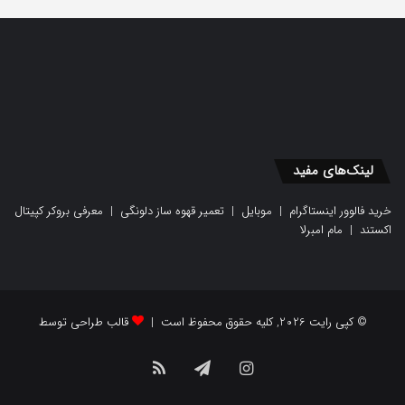
لینک‌های مفید
خرید فالوور اینستاگرام
|
موبایل
|
تعمیر قهوه ساز دلونگی
|
معرفی بروکر کپیتال
اکستند
|
مام امبرلا
© کپی رایت 2026, کلیه حقوق محفوظ است |
قالب طراحی توسط
اینستاگرام
تلگرام
خوراک