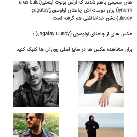
های صمیمی باهم شدند که اراس بولوت اینملی(aras bulut
iynemli) برای دوست اش چاعتای اولوسوی(çagatay
ulusoy)جشن خداحافظی هم گرفته است.
عکس های از چاعتای اولوسوی (çagatay ulusoy) :
برای مشاهده عکس ها در سایز اصلی روی ان ها کلیک کنید