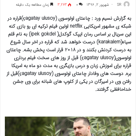
SR
شهریور 2, 1396
۰
3,263
زمان مطالعه یک دقیقه
به گزارش نسیم ورد : چاعتای اولوسوی (çagatay ulusoy)قراره در
شبکه ی مشهور امریکایی netflix اولین فیلم ترکیه ای رو بازی کنه
این سریال بر اساس رمان ایپک گوکدل( ipek gokdel) به نام قلم
سیاه(karakalem) درست خواهد شد که قراره در اخر سال شروع
به درست کردنش بکنند و در 2018 قرار است پخش بشه. چاعتای
اولوسوی(çagatay ulusoy) قبل از روز های سخت فیلم برداری
قراره برای اموزش زبان و درس بازیگری به مدت دو ماه به امریکا
بره. دوست های وفادار چاعتای اولوسوی (çagatay ulusoy)قبل از
رفتن وی در امیرگان در یکی از کلوپ های شبانه برای وی جشن
خداحافظی گرفتند.