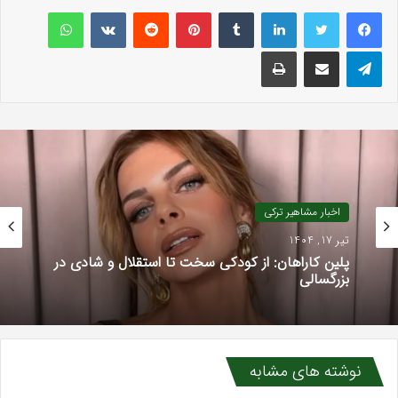
لینکداین
تامبلر
پینتریست
Reddit
VKontakte
واتس آپ
تلگرام
اشتراک گذاری با ایمیل
چاپ
اخبار مشاهیر ترکی
تیر 17, 1404
پلین کاراهان: از کودکی سخت تا استقلال و شادی در
بزرگسالی
نوشته های مشابه