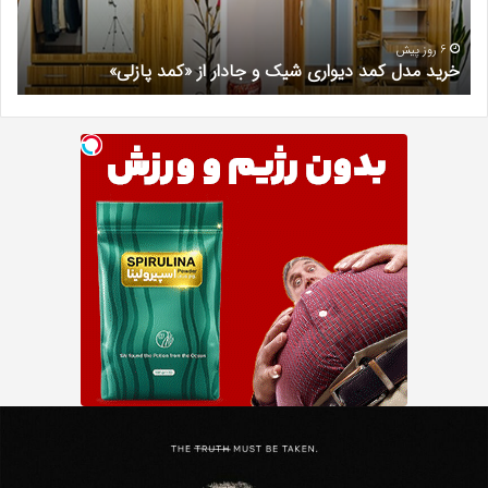
جادار
دکتر
از
مری
«کمد
خیر
6 روز پیش
خرید مدل کمد دیواری شیک و جادار از «کمد پازلی»
ب
پازلی»
Th
د
Punishe
ر
تنبیه
د
ننده
ف