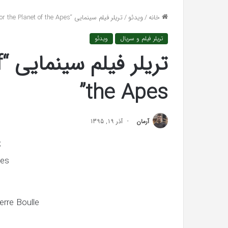
واکنش تند اجه ارکن
افتراها
خانه
/
ویدئو
/
تریلر فیلم سینمایی “War for the Planet of the Apes”
«پاسخ افتراها را در
را
در
تریلر فیلم و سریال
ویدئو
دادگاه
می‌دهم»
ت
the Apes”
آرمان
آذر 19, 1395
;
ves
رابطه
erre Boulle
جنسی
این
دختر