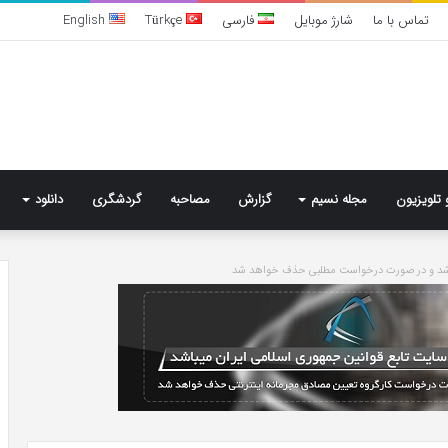
تماس با ما
شارژ موبایل
فارسی
Türkçe
English
 تلویزیون
مجله نسیم
گزارش
مصاحبه
گردشگری
دانلود
باشد و در صورت درخواست مطلبی حذف خواهد شد
تشخیص
سندرم
پرادر-
ویلی
چگونه
انجام
می‌شود؟
5 روز پیش