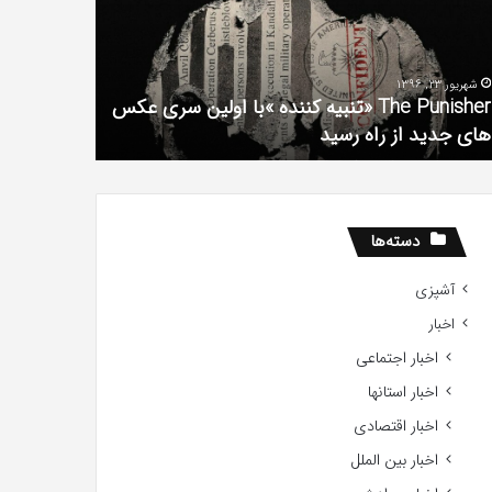
فیلم
لین
با
ی
استعداد
شهریور 23, 1396
شهریور 1, 1396
کس
Gifted
The Punisher «تنبیه کننده »با اولین سری عکس
ی
2017
های جدید از راه رسید
2017
ید
ید
دسته‌ها
آشپزی
اخبار
اخبار اجتماعی
اخبار استانها
اخبار اقتصادی
اخبار بین الملل