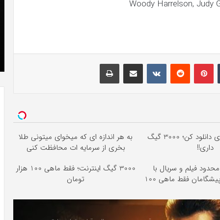
Woody Harrelson
,
Judy G
که
»با
“فروزن
او
2”
سر
آذر 23, 1398
موفق
ع
کریستن بل می دانست که “فروزن 2” موفق
خواهد
ها
!
خواهد بود.
بود.
جد
تامبلر
پینتریست
Reddit
VKontakte
اشتراک گذاری با ایمیل
چاپ
از
راه
رس
هرچقدر می‌خوای دانلود کن؛ 3000 گیگ
به هر اندازه ای که میخوای میتونی طلا
داری!!
بخری از سرمایه ات محافظت کنی
محدود فیلم و سریال با
3000 گیگ اینترنت؛ فقط ماهی 100 هزار
یشگامان فقط ماهی 100
تومان