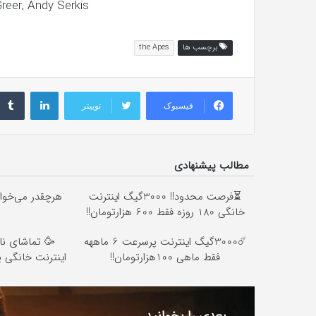
reer
,
Andy Serkis
با
حیوانات
وحشی
برچسب ها
the Apes
!
تیر 13, 1397
رابطه جنسی این دختر با حیوانات وحشی 
لینکداین
فیسبوک
توییتر
مطالب پیشنهادی
⏳فرصت محدود!! 3000گیگ اینترنت
خانگی 180 روزه فقط 600 هزارتومان!!
☄️3000گیگ اینترنت پرسرعت 6 ماههه
🥳 تماشای نا
فقط ماهی 100هزارتومان!!
اینترنت خانگی پ
بعدی را بخوانید