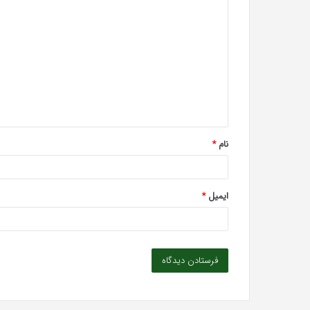
د
ی
د
گ
ا
ه
*
نام
*
ایمیل
*