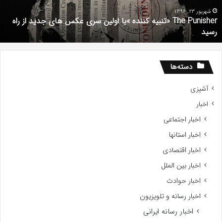
ری
ا
کس
d
شهریور 23, 1396
The Punisher «تنبیه کننده »با اولین سری عکس های جدید از راه
ای
7
رسید
دید
ز
اه
سید
دسته‌ها
آشپزی
اخبار
اخبار اجتماعی
اخبار استانها
اخبار اقتصادی
اخبار بین الملل
اخبار حوادث
اخبار رسانه و تلویزیون
اخبار رسانه ایرانی