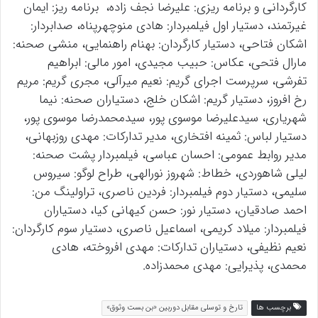
کارگردانی و برنامه ریزی: علیرضا نجف زاده، برنامه ریز: ایمان
غیرتمند، دستیار اول فیلمبردار: هادی منوچهرپناه، صدابردار:
اشکان فتاحی، دستیار کارگردان: بهنام راهنمایی، منشی صحنه:
مارال فتحی، عکاس: حبیب مجیدی، امور مالی: ابراهیم
تفرشی، سرپرست اجرای گریم: نعیم میرآلی، مجری گریم: مریم
رخ افروز، دستیار گریم: اشکان خلج، دستیاران صحنه: نیما
شهریاری، سیدعلیرضا موسوی پور، سیدمحمدرضا موسوی پور،
دستیار لباس: ثمینه افتخاری، مدیر تدارکات: مهدی روزبهانی،
مدیر روابط عمومی: احسان عباسی، فیلمبردار پشت صحنه:
لیلی شاهوردی، خطاط: شهروز نورالهی، طراح لوگو: سیروس
سلیمی، دستیار دوم فیلمبردار: فردین ناصری، تراولینگ من:
احمد صادقیان، دستیار نور: حسن کیهانی کیا، دستیاران
فیلمبردار: میلاد کریمی، اسماعیل ناصری، دستیار سوم کارگردان:
نعیم نظیفی، دستیاران تدارکات: مهدی افروخته، هادی
محمدی، پذیرایی: مهدی محمدزاده.
برچسب ها
تارخ و توسلی مقابل دوربین «بن بست وثوق»