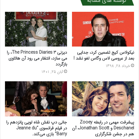
نوشته های مشابه
نیکولاس کیج تضمین کرد، جدایی
دیزنی 3 The Princess Diaries، را
بعد از عروسی لاس وگاس لغو نشد !
می سازد، انتظار می رود آن هاتاوی
بازگردد
خرداد 28, 1398
آبان 25, 1401
پیشرفت مهمی در رابطه Zooey
جانی دپ نقش شاه لویی پانزدهم را
Deschanel و Jonathan Scott، آن
در فیلم فرانسوی “Jeanne du
هم در جشن شکرگزاری
Barry” بازی می‌کند.