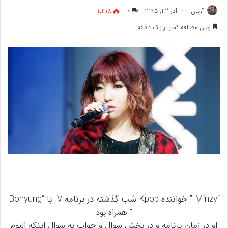
آرمان
آذر 22, 1395
۰
1,218
زمان مطالعه کمتر از یک دقیقه
“Minzy ” خواننده Kpop شب گذشته در برنامه V با “Bohyung
” همراه بود
او در زمان برنامه و در بخش سوال و جواب به سوال اینکه البوم