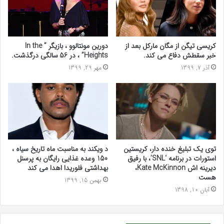
کریسی تیگن از مگان مارکل بعد از
دورین مونتالوو ، بازیگر ” In the
خبر سقطش دفاع می کند.
Heights” ، در 56 سالگی درگذشت.
آذر 7, 1399
مهر 29, 1399
توی یک تبلیغ خنده دار، کریستین
د ویکند به مناسبت ماه تاریخ سیاه ،
استورات در برنامه ‘SNL’، با رفیق
150 وعده غذایی رایگان به پرسنل
دیرینه اش Kate McKinnon،
بهداشتی فلوریدا اهدا می کند
هست
بهمن 15, 1399
آبان 10, 1398