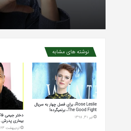
نوشته های مشابه
Rose Leslie، برای فصل چهار به سریال
The Good Fight، برنمیگرده!
دختر جیمی فاک
تیر 31, 1398
بیماری پدرش ر
اردیبهشت 23, 1402