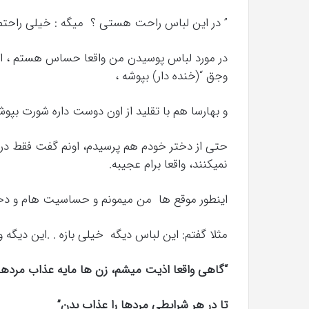
” در این لباس راحت هستی ؟ میگه : خیلی راحتم
در مورد لباس پوسیدن من واقعا حساس هستم ، ام
وجق “(خنده دار) بپوشه ،
و بهارسا هم با تقلید از اون دوست داره شورت ب
حتی از دختر خودم هم پرسیدم، اونم گفت فقط در
نمیکنند، واقعا برام عجیبه.
اینطور موقع ها من میمونم و حساسیت هام و دخا
مثلا گفتم: این لباس دیگه خیلی بازه . .این دیگه واق
“گاهی واقعا اذیت میشم، زن ها مایه عذاب مر
تا در هر شرایطی مردها را عذاب بدن”