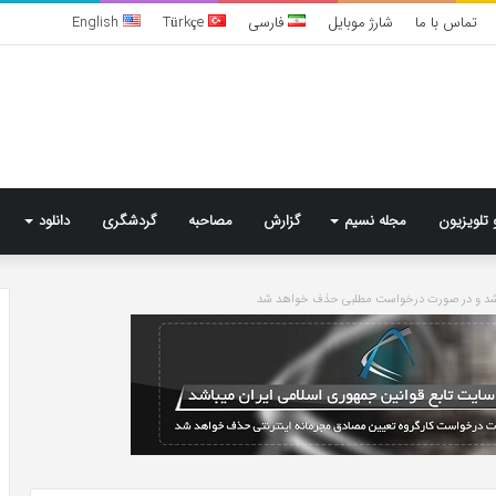
تماس با ما
شارژ موبایل
فارسی
Türkçe
English
 تلویزیون
مجله نسیم
گزارش
مصاحبه
گردشگری
دانلود
باشد و در صورت درخواست مطلبی حذف خواهد شد
تشخیص
سندرم
پرادر-
ویلی
چگونه
انجام
می‌شود؟
5 روز پیش