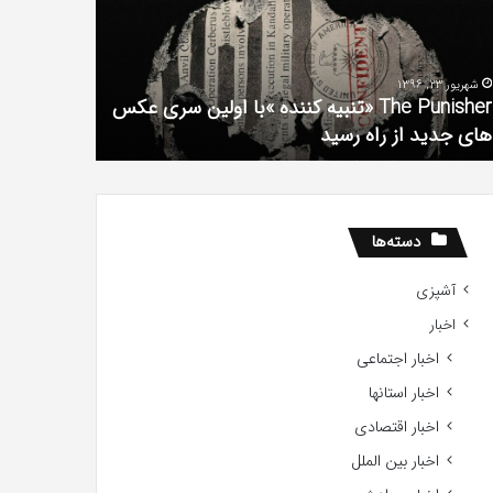
فیلم
لین
با
ی
استعداد
شهریور 23, 1396
شهریور 1, 1396
کس
Gifted
The Punisher «تنبیه کننده »با اولین سری عکس
ی
2017
های جدید از راه رسید
2017
ید
ید
دسته‌ها
آشپزی
اخبار
اخبار اجتماعی
اخبار استانها
اخبار اقتصادی
اخبار بین الملل