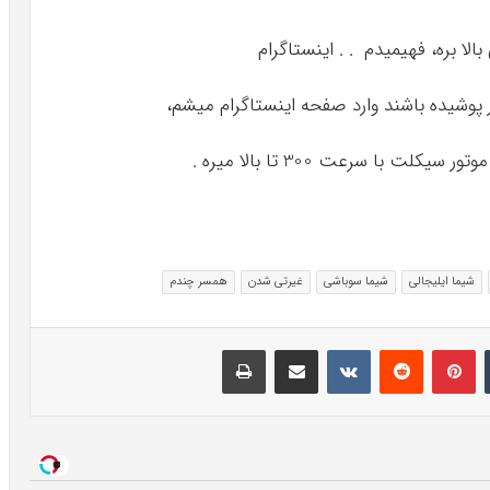
لا بره، فهیمیدم . . اینستاگرام
ر پوشیده باشند وارد صفحه اینستاگرام میشم،
 با سرعت 300 تا بالا میره .
شیما ایلیجالی
شیما سوباشی
غیرتی شدن
همسر چندم
تامبلر
پینتریست
Reddit
VKontakte
اشتراک گذاری با ایمیل
چاپ