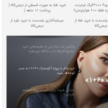
⏳فرصت محدود!! 3000گیگ اینترنت
خرید طلا به صورت قسطی از دیجی‌کالا (
پرداخت 12 ماهه )
بلندمدت با خرید طلا از
سرمایه‌گذاری بلندمدت با خرید نقره از
دیجی‌کالا
دیجی‌کالا
واکنش تند اجه ارکن به شایعه‌های اخیر؛
«پاسخ افتراها را در دادگاه می‌دهم»
ابرو یاشار با پروژه آکوستیک «۶+۱» به صدر
توجه‌ها رسید
ابرو یاشار با پروژه آکوستیک «۶+۱»
جدایی هیودا زیزان آلپ از پروژه «عشقم
کارادنیز»