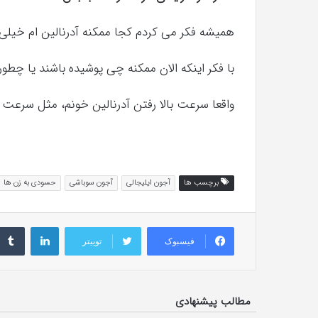
همیشه فکر می کردم کجا ممکنه آدرنالین ام خیلی با
با فکر اینکه الان ممکنه چی پوشیده باشند یا چطو
واقعا سرعت بالا رفتن آدرنالین خونم، مثل سرعت موتور سیکلت
برچسب ها
آجون ایلیجالی
آجون سوباشی
حسودی به زن ها
لینکداین
فیسبوک
توییتر
مطالب پیشنهادی