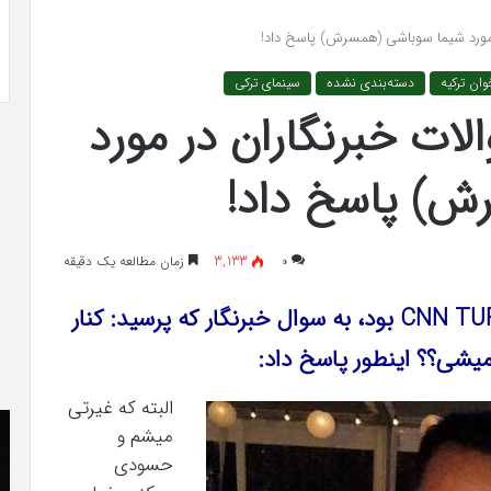
 به شایعه‌های اخیر؛
تشخیص سندرم پرادر-ویلی چگونه انجام
ر مورد شیما سوباشی (همسرش) پاسخ داد!
 دادگاه می‌دهم»
می‌شود؟
ان ترکیه
دسته‌بندی نشده
سینمای ترکی
لات خبرنگاران در مورد
ش) پاسخ داد!
۰
3,133
زمان مطالعه یک دقیقه
آجون ایلیجالی که مهمان مراسمی در CNN TURK بود، به سوال خبرنگار که پرسید: کنار
شی؟؟ اینطور پاسخ داد:
البته که غیرتی
کریستن
he
میشم و
بل
er
حسودی
می
«ت
دانست
کن