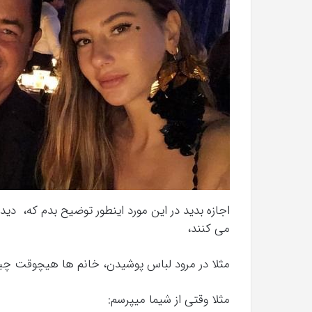
با
حیوانات
وحشی
!
تیر 13, 1397
رابطه جنسی این دختر با حیوانات وحشی 
اجازه بدید در این مورد اینطور توضیح بدم که، دید خ
می کنند،
مثلا در مرود لباس پوشیدن، خانم ها هیچوقت چیزی
مثلا وقتی از شیما میپرسم: