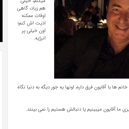
میکنم، خیلی
که
»با
هم زیاد، گاهی
“فروزن
او
اوقات ممکنه
2”
سر
اذیت اش کنم؛
آذر 23, 1398
موفق
ع
کریستن بل می دانست که “فروزن 2” موفق
اون خیلی پر
خواهد
ها
!
خواهد بود.
بود.
جد
انرژیه.
از
راه
رس
انم ها با آقایون فرق داره، اونها یه جور دیگه به دنیا نگاه
 ما آقایون میبینیم یا دنبالش هستیم را نمی بینند.