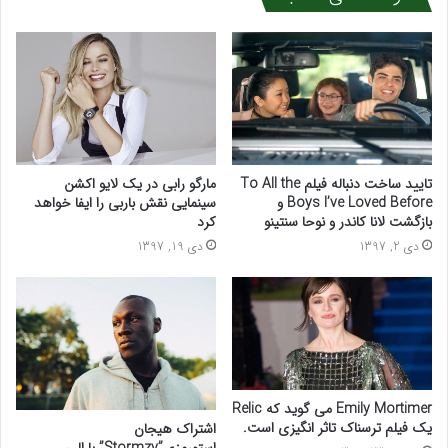
تایید ساخت دنباله فیلم To All the
مارگو رابی در یک لایو اکشن
Boys I’ve Loved Before و
سینمایی نقش باربی را ایفا خواهد
بازگشت لانا کاندر و نوحا سنتینو
کرد
دی 2, 1397
دی 19, 1397
Emily Mortimer می گوید که Relic
یک فیلم ترسناک تاثر انگیزی است.
اشتراک هیجان
استورمزی”Stormzy” با الی