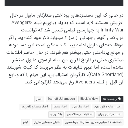
در حالی که این دستمزدهای پرداختی ستارگان مارول در حال
افزایش هستند لازم است که به یاد بیاوریم فیلم Avengers:
Infinty War به چهارمین فیلمی تبدیل شد که توانست
در باکس آفیس جهانی از مرز ۲ میلیارد دلار عبور کند؛ پس اگر
موفقیت‌های مارول ادامه پیدا کند ممکن است این دستمزدها
و مبالغ پرداختی حتی بیشتر هم شوند. در حال حاضر اطلاعات
بیشتری مبنی بر تاریخ اکران این فیلم از سوی مارول منتشر
نشده است، اما طبق شایعات به نظر می‌رسد که کیت شورتلند
(Cate Shortland)، کارگردان استرالیایی، این فیلم را که وقایع
آن قبل از فیلم Avengers رخ می‌دهد کارگردانی کند.
برچسب ها
Black Widow
Scarlett Johansson
اخبار
اخبار رسانه و تلویزیون
اخبار سلبریتی
اخبار سینما
اخبار سینما و تلویزیون
اخبار سینمای جهان
اسکارلت جوهانسون
بلک ویدو
دستمزد 15 میلیون دلاری اسکارلت جوهانسون
دنیای سینمایی مارول
فیلم