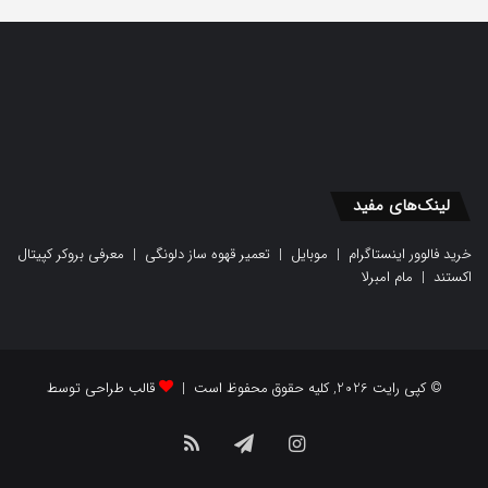
لینک‌های مفید
خرید فالوور اینستاگرام
|
موبایل
|
تعمیر قهوه ساز دلونگی
|
معرفی بروکر کپیتال
اکستند
|
مام امبرلا
© کپی رایت 2026, کلیه حقوق محفوظ است |
قالب طراحی توسط
اینستاگرام
تلگرام
خوراک