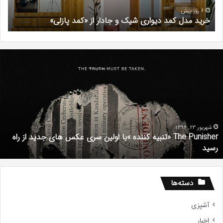
«کمد
خیر
6 روز پیش
خرید مدل کمد دیواری شیک و جادار از «کمد پازلی»
ب
پازلی»
Th
د
Punishe
ر
تنبیه
د
ننده
ف
با
ف
ولین
ب
ری
ا
کس
d
شهریور 23, 1396
The Punisher «تنبیه کننده »با اولین سری عکس های جدید از راه
ای
7
رسید
دید
ز
اه
سید
دسته‌ها
آشپزی
اخبار