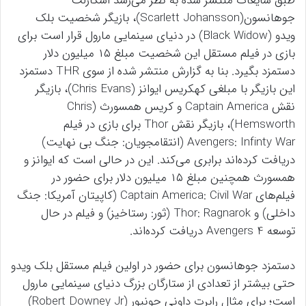
طبق شایعات منتشر شده به نظر می‌رسد اسکارلت
جوهانسون(Scarlett Johansson)، بازیگر شخصیت بلک
ویدو (Black Widow) در دنیای سینمایی مارول قرار است برای
بازی در فیلم مستقل این شخصیت مبلغ ۱۵ میلیون دلار
دستمزد بگیرد. بنا به گزارش منتشر شده از سوی THR دستمزد
این بازیگر با مبلغی کهکریس ایوانز (Chris Evans)، بازیگر
نقش Captain America و کریس همسورث (Chris
Hemsworth)، بازیگر نقش Thor برای بازی در فیلم
Avengers: Infinty War (انتقامجویان: جنگ بی نهایت)
دریافت کرده‌اند برابری می‌کند. این در حالی است که ایوانز و
همسورث همچنین مبلغ ۱۵ میلیون دلار برای حضور در
فیلم‌های Captain America: Civil War (کاپیتان آمریکا: جنگ
داخلی) و Thor: Ragnarok (ثور: رستاخیز) و فیلم در حال
توسعه Avengers 4 دریافت کرده‌اند.
دستمزد جوهانسون برای حضور در اولین فیلم مستقل بلک ویدو
حتی بیشتر از تعدادی از ستارگان بزرگ دنیای سینمایی مارول
است؛ برای مثال رابرت داونی جونیور (Robert Downey Jr)