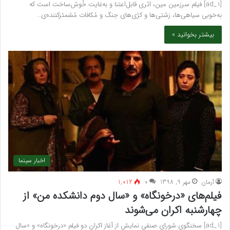
[ad_1] فیلم سرزمین مین، اثری قابل‌اعتنا و به‌غایت خُوش‌ساخت است که
به‌خوبی سیاهی‌ها، زشتی‌ها و کژی‌های جنگ و مُکافات مُشمئزکننده‌ی…
بیشتر بخوانید »
اخبار سینما
آرمان
مهر 9, 1398
۰
1,012
فیلم‌های «درخونگاه» و «سال دوم دانشکده من» از
چهارشنبه اکران می‌شوند
[ad_1] سخنگوی شورای صنفی نمایش از آغاز اکران دو فیلم «درخونگاه» و «سال