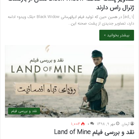
ژنرال راس دارند
[ad_1] در همین حین که تولید فیلم ابرقهرمانی Black Widow «بلک ویدو» ادامه
دارد، تصاویر جدیدی از پشت صحنه این…
بیشتر بخوانید »
نقد و بررسی فیلم
آرمان
مهر 9, 1398
۰
1,002
نقد و بررسی فیلم Land of Mine