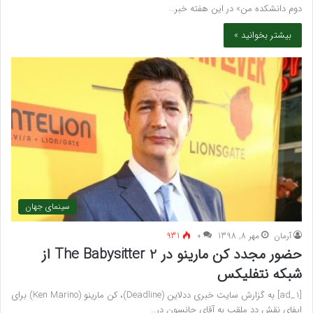
دوم دانشکده من» در این هفته خبر…
بیشتر بخوانید »
سینمای جهان
آرمان
مهر 8, 1398
۰
931
حضور مجدد کن مارینو در The Babysitter 2 از
شبکه نتفلیکس
[ad_1] به گزارش سایت خبری ددلاین (Deadline)، کن مارینو (Ken Marino) برای
ایفای نقش دد ملقب به آقای جانسون در…