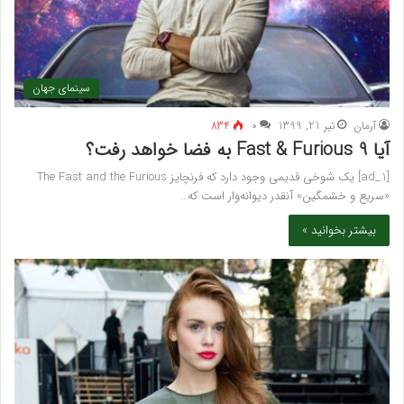
سینمای جهان
آرمان
تیر 21, 1399
۰
834
آیا Fast & Furious 9 به فضا خواهد رفت؟
[ad_1] یک شوخی قدیمی وجود دارد که فرنچایز The Fast and the Furious
«سریع و خشمگین» آنقدر دیوانه‌وار است که…
بیشتر بخوانید »