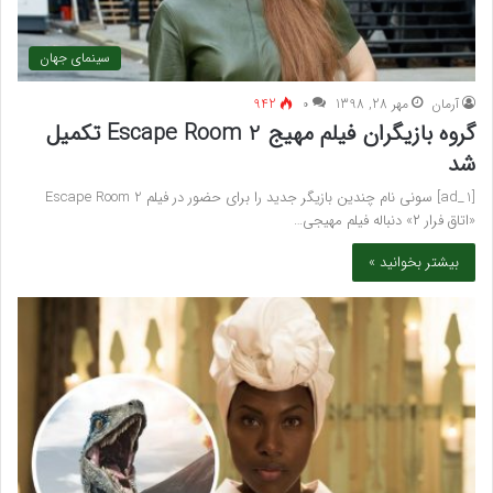
سینمای جهان
آرمان
مهر 28, 1398
۰
942
گروه بازیگران فیلم مهیج Escape Room 2 تکمیل
شد
[ad_1] سونی نام چندین بازیگر جدید را برای حضور در فیلم Escape Room 2
«اتاق فرار ۲» دنباله فیلم مهیجی…
بیشتر بخوانید »