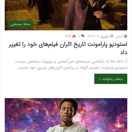
مجله سینمایی
آرمان
شهریور 9, 1399
۰
928
استودیو پارامونت تاریخ اکران فیلم‌های خود را تغییر
داد
[ad_1] حالا که بازگشایی سینماهای لس‌آنجلس و نیویورک مشخص نیست،
استودیو پارامونت تصمیم گرفته در برنامه‌ی اکران‌های پاییزی خود تجدید…
بیشتر بخوانید »