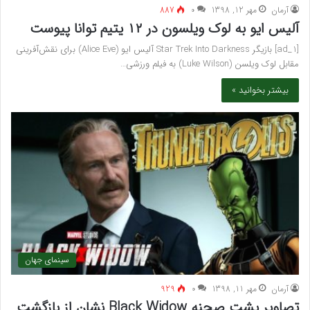
آرمان
مهر 12, 1398
۰
887
آلیس ایو به لوک ویلسون در ۱۲ یتیم توانا پیوست
[ad_1] بازیگر Star Trek Into Darkness آلیس ایو (Alice Eve) برای نقش‌آفرینی
مقابل لوک ویلسن (Luke Wilson) به فیلم ورزشی…
بیشتر بخوانید »
سینمای جهان
آرمان
مهر 11, 1398
۰
929
تصاویر پشت صحنه Black Widow نشان از بازگشت