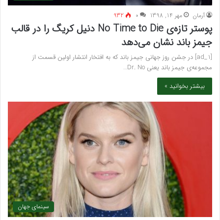
آرمان
مهر 14, 1398
۰
932
پوستر تازه‌ی No Time to Die دنیل کریگ را در قالب
جیمز باند نشان می‌دهد
[ad_1] در جشن روز جهانی جیمز باند که به افتخار انتشار اولین قسمت از
مجموعه‌ی جیمز باند یعنی Dr. No…
بیشتر بخوانید »
سینمای جهان