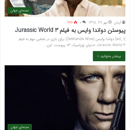
سینمای جهان
آرمان
مهر 27, 1398
۰
946
پیوستن دواندا وایس به فیلم Jurassic World 3
[ad_1] دواندا وایس (DeWanda Wise) برای بازی در نقشی مهم به فیلم
Jurassic World 3 «دنیای ژوراسیک ۳» پیوست. این…
بیشتر بخوانید »
سینمای جهان