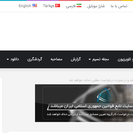
تماس با ما
شارژ موبایل
فارسی
Türkçe
English
 تلویزیون
مجله نسیم
گزارش
مصاحبه
گردشگری
دانلود
باشد و در صورت درخواست مطلبی حذف خواهد شد
تشخیص
سندرم
پرادر-
ویلی
چگونه
انجام
می‌شود؟
4 روز پیش