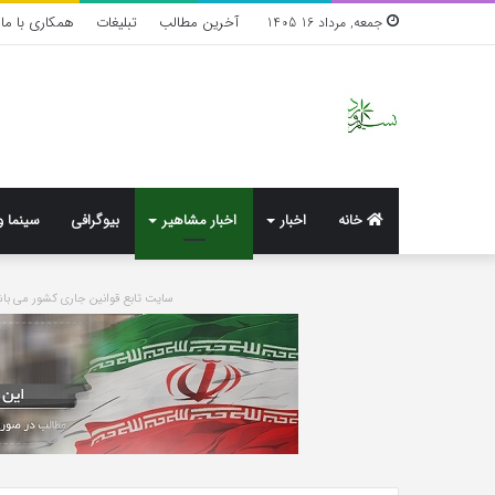
آخرین مطالب
تبلیغات
همکاری با ما
جمعه, مرداد 16 1405
خانه
اخبار
اخبار مشاهیر
بیوگرافی
سینما و
سایت تابع قوانین جاری کشور می 
واکنش
تند
اجه
ارکن
به
شایعه‌های
اخیر؛
1 هفته پیش
«پاسخ