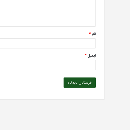
گ
ا
ه
*
نام
*
ایمیل
*