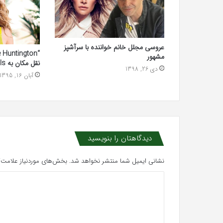
عروسی مجلل خانم خواننده با سرآشپز
مشهور
نقل مکان به Beverly hills راضی نیست
دی 26, 1398
آبان 16, 1395
دیدگاهتان را بنویسید
نشانی ایمیل شما منتشر نخواهد شد.
بخش‌های موردنیاز علامت‌گ
د
ی
د