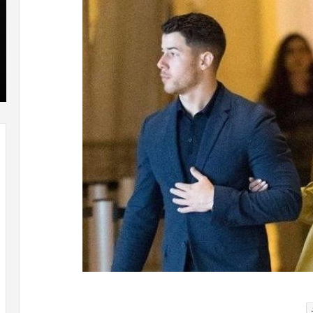
که
»با
“فروزن
او
2”
سر
آذر 23, 1398
موفق
ع
طلاعات
کریستن بل می دانست که “فروزن 2” موفق
خواهد
ها
خواهد بود.
بود.
جد
از
راه
رس