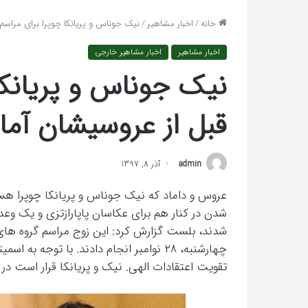
واکنش تند اجه ارکن
افتراها
خانه
/
اخبار مشاهیر
/
نیک جوناس و پریانکا چوپرا برای مراسم
«پاسخ افتراها را در
را
در
اخبار مشاهیر
اخبار مشاهیر خارجی
دادگاه
می‌دهم»
نیک جوناس و پریانکا
قبل از عروسیشان آما
admin
آذر 8, 1397
عروس و داماد که نیک جوناس و پریانکا چوپرا هست
شدن در کنار هم برای عکاسان پاپارازتزی و یک وعده
شدند، بلست گزارش کرد: این زوج مراسم گروه های هن
چهارشنبه، ۲۸ نوامبر انجام دادند. با توج
نظریه
تقویت اعتقادات الهی. نیک و پریانکا قرار است در ۲ دسامبر در کاخ هند ازدواج کنند.
پردازش
اطلاعات:
چگونه