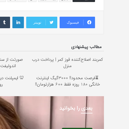
لینکداین
فیسبوک
توییتر
مطالب پیشنهادی
کمربند اصلاح‌کننده قوز کمر | پرداخت درب
صورتت از سن
منزل
اندولیفت 
⏳فرصت محدود!! 3000گیگ اینترنت
خانگی 180 روزه فقط 600 هزارتومان!!
رو
بعدی را بخوانید