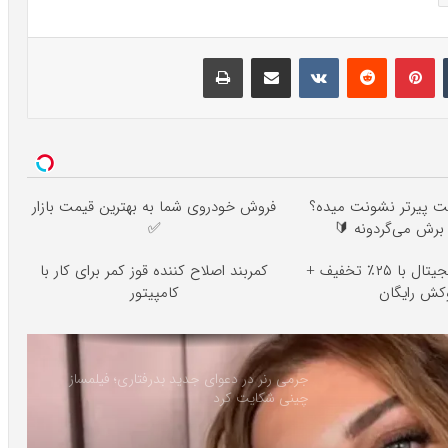
تامبلر
پینتریست
Reddit
VKontakte
اشتراک گذاری با ایمیل
چاپ
ت پیرتر نشونت میده؟
فروش خودروی شما به بهترین قیمت بازار
برش می‌گردونه 🔰
✅
🦷 ایمپلنت دیجیتال با ۲۵٪ تخفیف +
کمربند اصلاح کننده قوز کمر برای کار با
کش رایگان
کامپیتور
جرمی رنر در دعوای جدید بدرفتاری؛ فیلمساز
چینی شکایت کرد