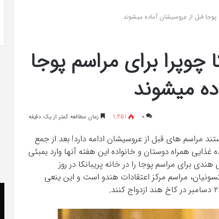
 به شایعه‌های اخیر؛
تشخیص سندرم پرادر-ویلی چگونه انجام
 پوجا قبل از عروسیشان آماده میشوند
 دادگاه می‌دهم»
می‌شود؟
 چوپرا برای مراسم پوجا
ده میشوند
۰
1,251
زمان مطالعه کمتر از یک دقیقه
ند مراسم های قبل از عروسیشان ادامه دارد! بعد از جمع
 غذایی همراه دوستان و خانواده این هفته آنها وارد بمبئی
دی برای مراسم پوجا را در خانه پریبانکا در روز
ه به اسمیتسونیان، مراسم مرکز اعتقادات هندو است و این ینعی
کریستن
he
بل
er
می
«ت
دانست
کن