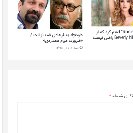
“Rosie Huntington” اعلام کرد که از
داودنژاد به فرهادی نامه نوشت /
«ضرورت مبرم همدردی»
اسفند 10, 1395
ذاری شده‌اند
*