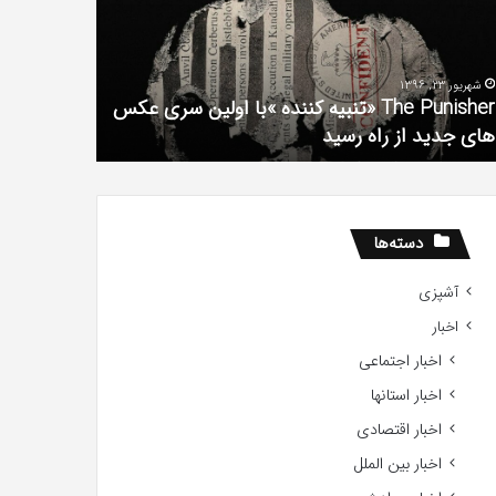
فیلم
لین
با
ی
استعداد
شهریور 23, 1396
شهریور 1, 1396
کس
Gifted
The Punisher «تنبیه کننده »با اولین سری عکس
ی
2017
های جدید از راه رسید
2017
ید
ید
دسته‌ها
آشپزی
اخبار
اخبار اجتماعی
اخبار استانها
اخبار اقتصادی
اخبار بین الملل