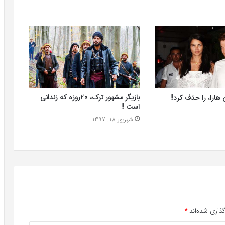
بازیگر مشهور ترک، 20روزه که زندانی
ن هارا، را حذف کرد!!
است !!
شهریور 18, 1397
ذاری شده‌اند
*