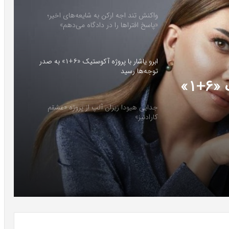
واکنش تند اجه ارکن به شایعه‌های اخیر؛
«پاسخ افتراها را در دادگاه می‌دهم»
ابرو یاشار با پروژه آکوستیک «۶+۱» به صدر
توجه‌ها رسید
ابرو یاشار با پروژه آکوستیک «۶+۱»
جدایی هیودا زیزان آلپ از پروژه «عشقم
کارادنیز»