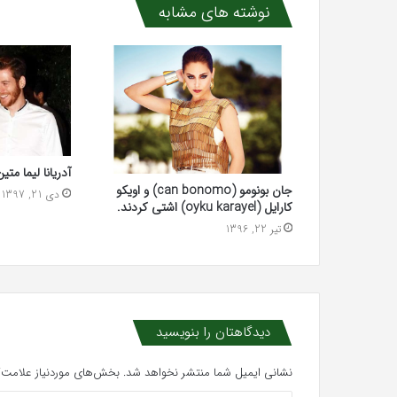
نوشته های مشابه
آدریانا لیما متی
جان بونومو (can bonomo) و اویکو
دی 21, 1397
کارایل (oyku karayel) اشتی کردند.
تیر 22, 1396
دیدگاهتان را بنویسید
نشانی ایمیل شما منتشر نخواهد شد.
بخش‌های موردنیاز علامت‌گ