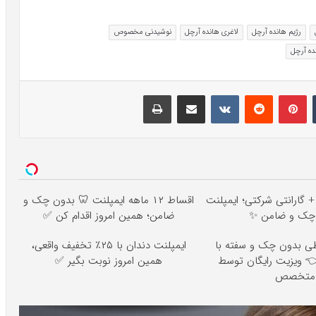
رژیم هانده آرچل
لاغری هانده آرچل
نوشیدنی مخصوص
ده آرچل
تامبلر
پینتریست
Reddit
VKontakte
اشتراک گذاری با ایمیل
چاپ
 ماهه + گارانتی شرکتی؛ ایمپلنت
اقساط ۱۲ ماهه ایمپلنت 🦷 بدون چک و
چک و ضامن ✨
ضامن؛ همین امروز اقدام کن ✅
طی بدون چک و سفته با
ایمپلنت دندان با ۲۵٪ تخفیف واقعی،
 👈 ویزیت رایگان توسط
همین امروز نوبت بگیر ✅
متخصص