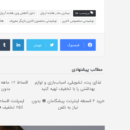
برچسب ها
بیماری مادر هانده ارچل
دلیل کاهش وزن هانده آرچل
نوشیدنی مخصوص لاغری
نوشیدنی مخصوی لاغری بازیگر معروف
هان
لینکداین
فیسبوک
توییتر
مطالب پیشنهادی
غذای پت، تشویقی، اسباب‌بازی و لوازم
اقساط 12
بهداشتی را با تخفیف تهیه کنید
بدون 
خرید 4 قسطه اینترنت پیشگامان ☎️ بدون
ایمپلنت اقسا
نیاز به تلفن
٪۲۵ تخفیف