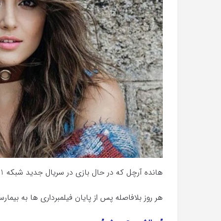
با
حیوانات
وحشی
!
تیر 13, 1397
رابطه جنسی این دختر با حیوانات وحشی 
هانده آرچل که در حال بازی در سریال جدید شبکه TRT1 با عنوان “حلقه”
هر روز بلافاصله پس از پایان فیلمبرداری ها به بیمارس