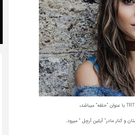
که
»با
“فروزن
او
2”
سر
آذر 23, 1398
موفق
ع
کریستن بل می دانست که “فروزن 2” موفق
خواهد
ها
!
خواهد بود.
بود.
جد
از
راه
رس
میباشد،
تان و کنار
مادر” آیلین آرچل ” میرود.