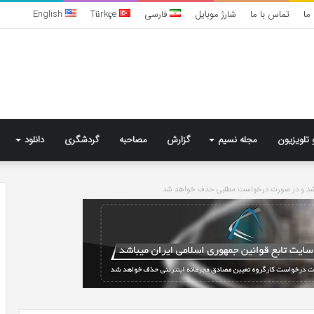
ما
تماس با ما
شارژ موبایل
فارسی
Türkçe
English
 تلویزیون
مجله نسیم
گزارش
مصاحبه
گردشگری
دانلود
باشد و در صورت درخواست مطلبی حذف خواهد شد
تشخیص
سندرم
پرادر-
ویلی
چگونه
انجام
می‌شود؟
3 روز پیش