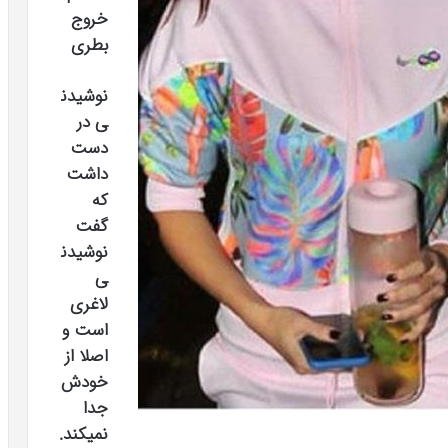
خروج
بطری
نوشیدن
ی در
دست
داشت
که
گفت
نوشیدن
ی
لاغری
است و
اصلا از
خودش
جدا
نمیکند.