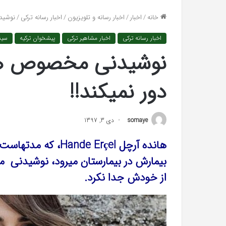
واکنش تند اجه ارکن
افتراها
خانه
/
اخبار
/
اخبار رسانه و تلویزیون
/
اخبار رسانه ترکی
/
نوشید
«پاسخ افتراها را در
را
در
اخبار رسانه ترکی
اخبار مشاهیر ترکی
پیشخوان ترکیه
سین
دادگاه
می‌دهم»
نوشیدنی مخصوص هان
دور نمیکند!!
somaye
دی 3, 1397
هانده آرچل de Erçel
بیمارش در بیمارستان میرود، نوشیدنی 
از خودش جدا نکرد.
رابطه
جنسی
این
دختر