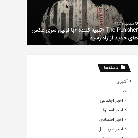
سریال
لین
دروغ
ی
شیرین
شهریور 23, 1396
کس
من
The Punisher «تنبیه کننده »با اولین سری عکس
ی
آذر 30, 1398
های جدید از راه رسید
همه چیز در
ید
ید
دسته‌ها
آشپزی
اخبار
اخبار اجتماعی
اخبار استانها
اخبار اقتصادی
اخبار بین الملل