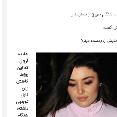
رش گفت:
امتیش را بدست میاره”
هانده
آرچل
که این
روزها
کاهش
وزن
قابل
توجهی
داشته،
هنگام