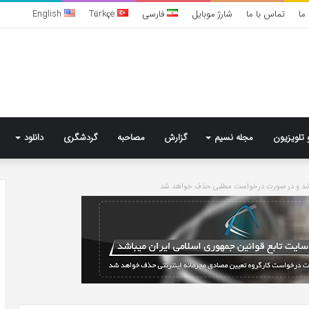
ما
تماس با ما
شارژ موبایل
فارسی
Türkçe
English
 تلویزیون
مجله نسیم
گزارش
مصاحبه
گردشگری
دانلود
باشد و در صورت درخواست مطلبی حذف خواهد شد
تشخیص
سندرم
پرادر-
ویلی
چگونه
انجام
می‌شود؟
3 روز پیش