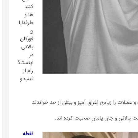
کنند
ها و
طرفدارا
ن
فورکان
پالانی
در
اینستاگ
رام از
تیپ و
 عضلات را زیادی اغراق آمیز و بیش از حد خواندند
ت پالانی و جان یامان صحبت کرده اند.
نقطه