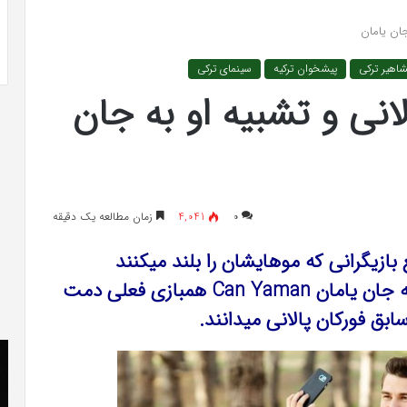
 به شایعه‌های اخیر؛
تشخیص سندرم پرادر-ویلی چگونه انجام
جان یامان
 دادگاه می‌دهم»
می‌شود؟
شاهیر ترکی
پیشخوان ترکیه
سینمای ترکی
انی و تشبیه او به جان
۰
4,041
زمان مطالعه یک دقیقه
Furkan Pal هم به جمع بازیگرانی که موهایشان را بلند میکنند
پیوست، این تغییر چهره پالانی را شبیه به جان یامان Can Yaman همبازی فعلی دمت
کریستن
he
بل
er
می
«ت
دانست
کن