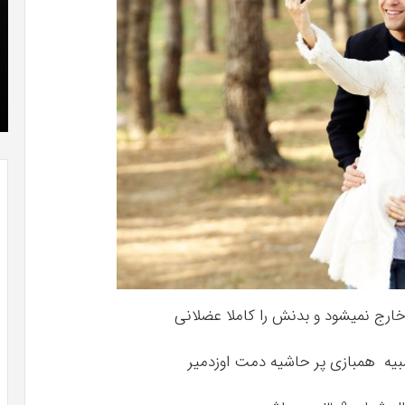
که
»با
“فروزن
او
2”
سر
آذر 23, 1398
موفق
ع
کریستن بل می دانست که “فروزن 2” موفق
خواهد
ها
!
خواهد بود.
بود.
جد
از
راه
رس
خارج نمیشود و بدنش را کاملا عضلانی
شبیه همبازی پر حاشیه دمت اوزدمیر