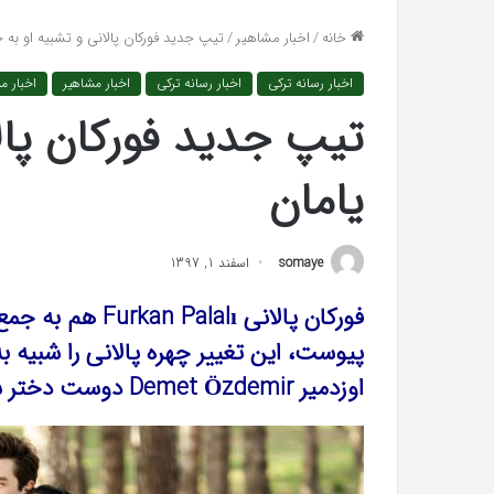
واکنش تند اجه ارکن
افتراها
خانه
/
اخبار مشاهیر
/
تیپ جدید فورکان پالانی و تشبیه او به 
«پاسخ افتراها را در
را
در
اخبار رسانه ترکی
اخبار رسانه ترکی
اخبار مشاهیر
اخبار م
دادگاه
می‌دهم»
تیپ جدید فورکان پال
یامان
somaye
اسفند 1, 1397
فورکان پالانی alı
اوزدمیر Demet Özdemir دوست دختر سابق فورکان پالانی میدانند.
رابطه
جنسی
این
دختر