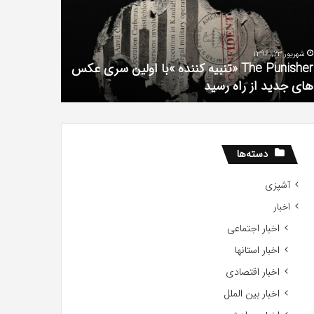
فیلم
لین
با
ی
استعداد
شهریور 23, 1396
شهریور 1, 1396
کس
Gifted
The Punisher «تنبیه کننده »با اولین سری عکس
ی
2017
های جدید از راه رسید
2017
ید
ید
دسته‌ها
آشپزی
اخبار
اخبار اجتماعی
اخبار استانها
اخبار اقتصادی
اخبار بین الملل