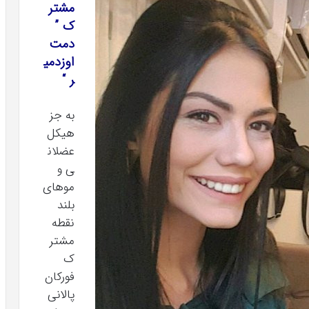
مشتر
ک ”
دمت
اوزدمی
ر “
به جز
هیکل
عضلان
ی و
موهای
بلند
نقطه
مشتر
ک
فورکان
پالانی