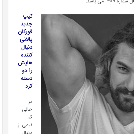
3 می باشد.
تیپ
جدید
فورکان
پالانی
دنبال
کننده
هایش
را دو
دسته
کرد
در
حالی
که
نیمی از
دنبال