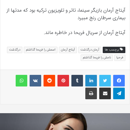
آیتاج آرمان بازیگر سینما، تاتر و تلویزیون ترکیه بود که مدتها از
بیماری سرطان رنج مبیرد
آیتاج آرمان از سریال فریحا در خاطره ماند.
برچسب ها
آرمان درگذشت
آیتاج آرمان
اسمش را فریحا گذاشتم
درگذشت
فرحیا
نامش را فریحا گذاشتم
لینکداین
تامبلر
پینتریست
Reddit
VKontakte
واتس آپ
تلگرام
اشتراک گذاری با ایمیل
چاپ