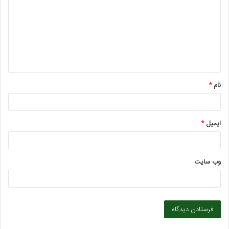
د
گ
ا
ه
*
نام
*
ایمیل
*
وب‌ سایت