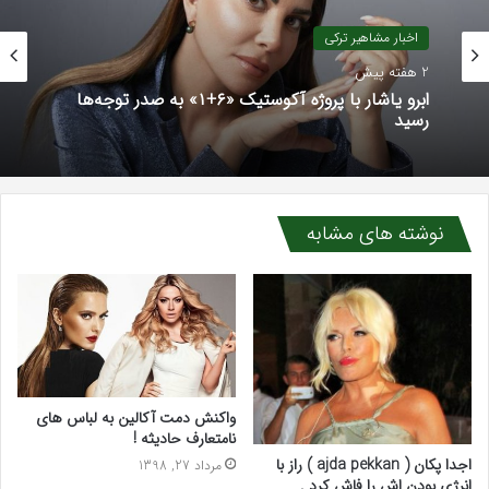
اخبار مشاهیر ترکی
2 هفته پیش
ابرو یاشار با پروژه آکوستیک «۶+۱» به صدر توجه‌ها
رسید
نوشته های مشابه
واکنش دمت آکالین به لباس های
نامتعارف حادیثه !
اجدا پکان ( ajda pekkan ) راز با
مرداد 27, 1398
انرژی بودن اش را فاش کرد .