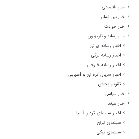
The Punisher «تنبیه کننده »با اولین سری عکس های جدید از راه
ای
7
رسید
دید
ز
اه
سید
دسته‌ها
آشپزی
اخبار
اخبار اجتماعی
اخبار استانها
اخبار اقتصادی
اخبار بین الملل
اخبار حوادث
اخبار رسانه و تلویزیون
اخبار رسانه ایرانی
اخبار رسانه ترکی