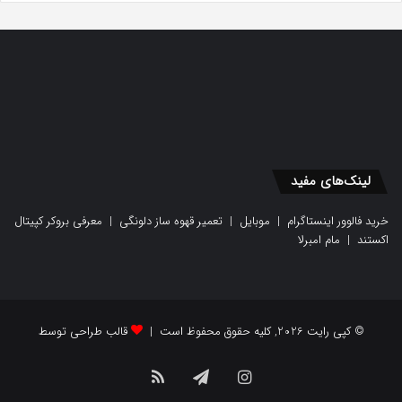
لینک‌های مفید
خرید فالوور اینستاگرام
|
موبایل
|
تعمیر قهوه ساز دلونگی
|
معرفی بروکر کپیتال
اکستند
|
مام امبرلا
© کپی رایت 2026, کلیه حقوق محفوظ است |
قالب طراحی توسط
اینستاگرام
تلگرام
خوراک