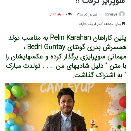
سوپرایز گرفت !!
somaye
شهریور 5, 1398
۰
1,119
زمان مطالعه کمتر از یک دقیقه
پلین کاراهان Pelin Karahan به مناسب تولد
همسرش بدری گونتای Bedri Güntay ،
مهمانی سوپرایزی برگذار کرده و عکسهایشان را
با متن ” دلیل شادیهای من . . . تولدت مبارک
” به اشتراک گذاشت.