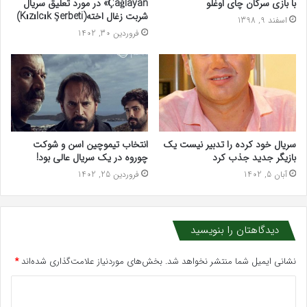
با بازی سرکان چای اوغلو
Çağlayan» در مورد تعلیق سریال
شربت زغال اخته(Kızılcık Şerbeti)
اسفند 9, 1398
فروردین 30, 1402
سریال خود کرده را تدبیر نیست یک
انتخاب تیموچین اسن و شوکت
بازیگر جدید جذب کرد
چوروه در یک سریال عالی بود!
آبان 5, 1402
فروردین 25, 1402
دیدگاهتان را بنویسید
نشانی ایمیل شما منتشر نخواهد شد.
بخش‌های موردنیاز علامت‌گذاری شده‌اند
*
د
ی