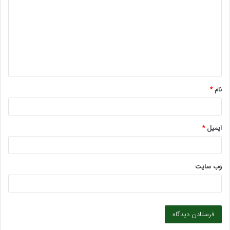
د
گ
ا
ه
*
نام
*
ایمیل
*
وب‌ سایت