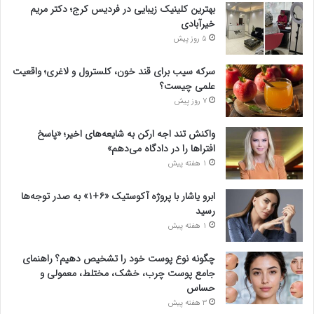
بهترین کلینیک زیبایی در فردیس کرج؛ دکتر مریم
خیرآبادی
5 روز پیش
سرکه سیب برای قند خون، کلسترول و لاغری؛ واقعیت
علمی چیست؟
7 روز پیش
واکنش تند اجه ارکن به شایعه‌های اخیر؛ «پاسخ
افتراها را در دادگاه می‌دهم»
1 هفته پیش
ابرو یاشار با پروژه آکوستیک «۶+۱» به صدر توجه‌ها
رسید
1 هفته پیش
چگونه نوع پوست خود را تشخیص دهیم؟ راهنمای
جامع پوست چرب، خشک، مختلط، معمولی و
حساس
3 هفته پیش