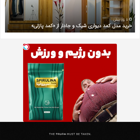
جادار
دکتر
از
مری
«کمد
خیر
5 روز پیش
خرید مدل کمد دیواری شیک و جادار از «کمد پازلی»
ب
پازلی»
Th
ه
Punishe
چ
تنبیه
د