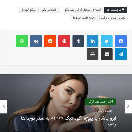
برچسب ها
آسیه در سریال از کارادنیز بگو
از کارادنیز بگو
اویکو گورمان
بهترین سریال ترکی
رجب طیب اردوغان
لینکداین
تامبلر
پینتریست
Reddit
VKontakte
واتس آپ
تلگرام
اشتراک گذاری با ایمیل
چاپ
اخبار مشاهیر ترکی
1 هفته پیش
ابرو یاشار با پروژه آکوستیک «۶+۱» به صدر توجه‌ها
رسید