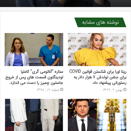
نوشته های مشابه
ریتا اورا برای شکستن قوانین COVID
ستاره “آناتومی گری” کاملیا
برای جشن تولدش 7 هزار دلار به
لودینگتون قسمت های پس از خروج
رستورانی پیشنهاد داد.
جاستین چمبرز را دست می اندازد.
بهمن 9, 1399
اسفند 19, 1398