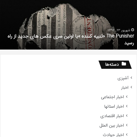
ننده
م
با
س
ولین
د
ری
ش
کس
م
شهریور 23, 1396
The Punisher «تنبیه کننده »با اولین سری عکس های جدید از راه
ای
رسید
دید
ز
اه
سید
دسته‌ها
آشپزی
اخبار
اخبار اجتماعی
اخبار استانها
اخبار اقتصادی
اخبار بین الملل
اخبار حوادث