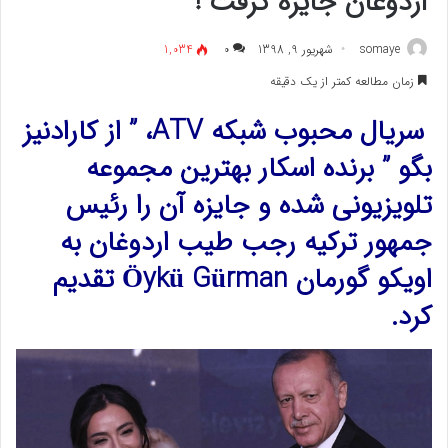
اردوغان جایزه گرفت !
somaye
شهریور 9, 1398
۰
1,034
زمان مطالعه کمتر از یک دقیقه
سریال محبوب شبکه ATV، ” از کارادنیز
بگو ” برنده اسکار بهترین مجموعه
تلویزیونی شده و جایزه آن را رئیس
جمهور ترکیه رجب طیب اردوغان به
اویکو گورمان Öykü Gürman تقدیم
کرد.