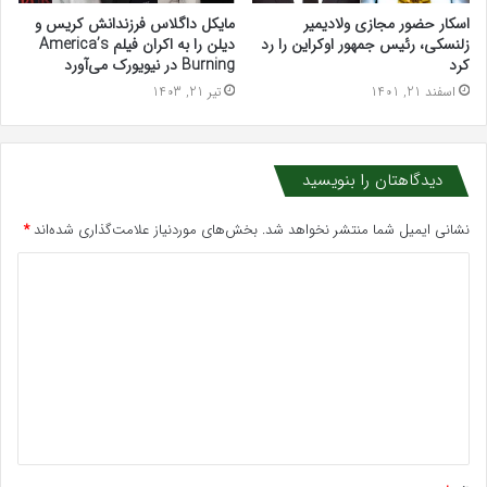
اسکار حضور مجازی ولادیمیر
مایکل داگلاس فرزندانش کریس و
زلنسکی، رئیس جمهور اوکراین را رد
دیلن را به اکران فیلم America’s
کرد
Burning در نیویورک می‌آورد
اسفند 21, 1401
تیر 21, 1403
دیدگاهتان را بنویسید
نشانی ایمیل شما منتشر نخواهد شد.
بخش‌های موردنیاز علامت‌گذاری شده‌اند
*
د
ی
د
گ
ا
ه
*