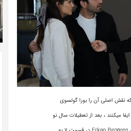
»با
فی
اولین
با
سری
اس
شهریور 23, 1396
عکس
ed
” موفق
The Punisher «تنبیه کننده »با اولین سری عکس
های
17
های جدید از راه رسید
جدید
از
راه
رسید
به