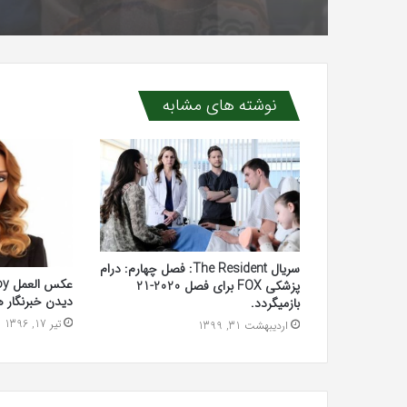
نوشته های مشابه
سریال The Resident: فصل چهارم: درام
پزشکی FOX برای فصل 2020-21
دیدن خبرنگار ها
بازمیگردد.
تیر 17, 1396
اردیبهشت 31, 1399