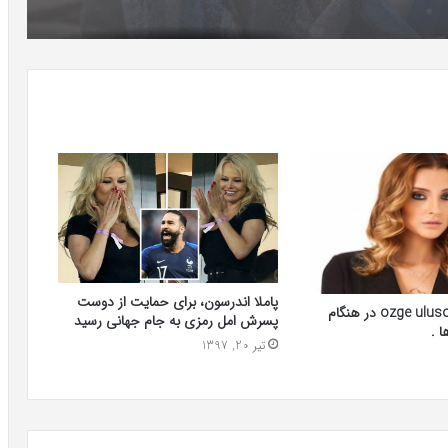
پاملا اندرسون، برای حمایت از دوست
عکس العمل ozge ulusoy در هنگام
پسرش امل رمزی به جام جهانی رسید
 .
تیر 20, 1397