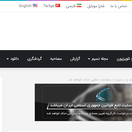
تماس با ما
شارژ موبایل
فارسی
Türkçe
English
 تلویزیون
مجله نسیم
گزارش
مصاحبه
گردشگری
دانلود
باشد و در صورت درخواست مطلبی حذف خواهد شد
خرید
مدل
کمد
دیواری
شیک
و
جادار
5 روز پیش
از