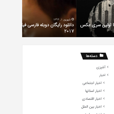
لم
سریال
دروغ
تعداد
شیرین
شهریور 1, 1396
Gift
من
دانلود رایگان دوبله فارسی فیلم با استعداد Gifted
20
آذر 30, 1398
2017
همه چیز در
دسته‌ها
آشپزی
اخبار
اخبار اجتماعی
اخبار استانها
اخبار اقتصادی
اخبار بین الملل