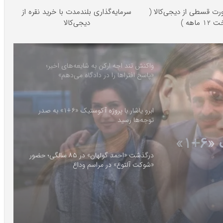
رت قسطی از دیجی‌کالا (
سرمایه‌گذاری بلندمدت با خرید نقره از
1 ماهه )
دیجی‌کالا
واکنش تند اجه ارکن به شایعه‌های اخیر؛
«پاسخ افتراها را در دادگاه می‌دهم»
ابرو یاشار با پروژه آکوستیک «۶+۱» به صدر
توجه‌ها رسید
درگذشت «احمد گولهان» در ۸۵
» در
درگذشت «احمد گولهان» در ۸۵ سالگی؛ حضور
«شوکت آلتوع» در مراسم وداع