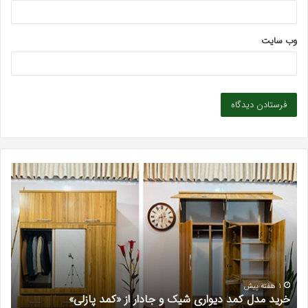
وب‌ سایت
خرید
بهت
مدل
کلی
کمد
زیبا
دیواری
در
شیک
فرد
و
کرج
جادار
دکتر
از
مری
«کمد
خیر
1 هفته پیش
خرید مدل کمد دیواری شیک و جادار از «کمد پازلی»
ب
پازلی»