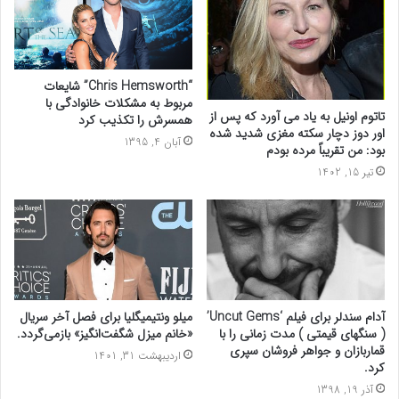
“Chris Hemsworth” شایعات
مربوط به مشکلات خانوادگی با
تاتوم اونیل به یاد می آورد که پس از
همسرش را تکذیب کرد
اور دوز دچار سکته مغزی شدید شده
آبان 4, 1395
بود: من تقریباً مرده بودم
تیر 15, 1402
آدام سندلر برای فیلم ‘Uncut Gems’
میلو ونتیمیگلیا برای فصل آخر سریال
( سنگهای قیمتی ) مدت زمانی را با
«خانم میزل شگفت‌انگیز» بازمی‌گردد.
قماربازان و جواهر فروشان سپری
اردیبهشت 31, 1401
کرد.
آذر 19, 1398