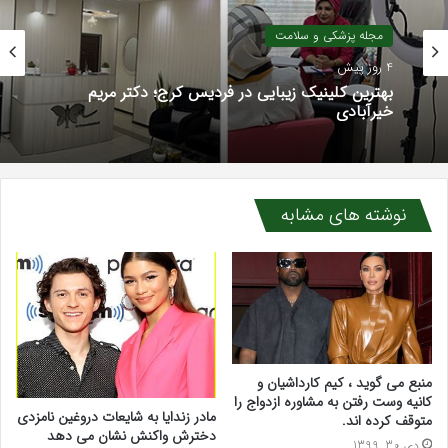
مجله پزشکی و سلامت
4 روز پیش
بهترین کلینیک زیبایی در فردیس کرج؛ دکتر مریم
خیرآبادی
نوشته های مشابه
منبع می گوید ، کیم کارداشیان و
کانیه وست رفتن به مشاوره ازدواج را
مادر زندایا به شایعات دروغین نامزدی
متوقف کرده اند.
دخترش واکنش نشان می دهد
دی 30, 1399