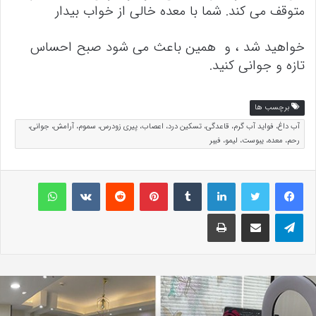
متوقف می کند. شما با معده خالی از خواب بیدار
خواهید شد ، و همین باعث می شود صبح احساس
تازه و جوانی کنید.
برچسب ها
آب داغ، فواید آب گرم، قاعدگی، تسکین درد، اعصاب، پیری زودرس، سموم، آرامش، جوانی،
رحم، معده، یبوست، لیمو، فیبر
لینکداین
تامبلر
پینتریست
Reddit
VKontakte
واتس آپ
تلگرام
اشتراک گذاری با ایمیل
چاپ