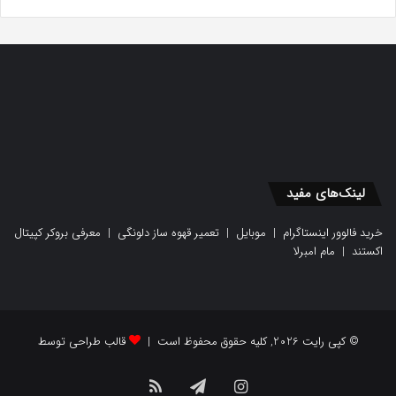
لینک‌های مفید
خرید فالوور اینستاگرام
|
موبایل
|
تعمیر قهوه ساز دلونگی
|
معرفی بروکر کپیتال
اکستند
|
مام امبرلا
© کپی رایت 2026, کلیه حقوق محفوظ است |
قالب طراحی توسط
اینستاگرام
تلگرام
خوراک