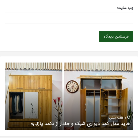
وب‌ سایت
خرید
بهت
مدل
کلی
کمد
زیبا
دیواری
در
شیک
فرد
و
کرج
جادار
دکتر
از
مری
«کمد
خیر
1 هفته پیش
خرید مدل کمد دیواری شیک و جادار از «کمد پازلی»
ب
پازلی»