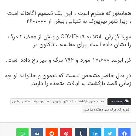
همانطور که معلوم است ، این یک تصمیم آگاهانه است
، زیرا شهر نیویورک به تنهایی بیش از 260،000
مورد گزارش ابتلا به COVID-19 و بیش از 20.800 مرگ
را نشان داده است. برای مقایسه ، تاکنون در
کل ایرلند 17،600 مورد و 794 مرگ و میر رخ داده است.
در حال حاضر مشخص نیست که دیمون و خانواده او چه
زمانی قصد بازگشت به ایالات متحده را دارند.
برچسب ها
مت دیمون، قرنطینه، ایرلند، کرونا ویروس،، هالیوود، پنت هاوس، لوکس
نیویورک، مرگ میر، دهکده ساحلی
لینکداین
تامبلر
پینتریست
Reddit
VKontakte
واتس آپ