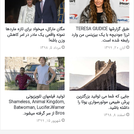
طبق گزارشها TERESA GIUDICE
مگان مارکل، میخواد برای تازه ماردها
ترزا جودیچه با یک بیزینس من وارد
نمونه واقعی یک مادر در امر کاهش
رابطه شده است.
وزن باشه!
آبان 20, 1399
مرداد 5, 1398
جایی که شما می توانید بزرگترین
تولید فیلمهای تلویزیونی
پرش طبیعی موتورسواری یوتا را
Shameless, Animal Kingdom,
داشته باشید.
Batwoman, Lucifer،Warner
Bros از سر گرفته میشود.
اسفند 8, 1398
شهریور 15, 1399