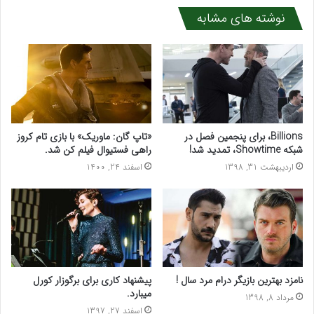
نوشته های مشابه
Billions، برای پنجمین فصل در
«تاپ گان: ماوریک» با بازی تام کروز
شبکه Showtime، تمدید شد!
راهی فستیوال فیلم کن شد.
اردیبهشت 31, 1398
اسفند 24, 1400
نامزد بهترین بازیگر درام مرد سال !
پیشنهاد کاری برای برگوزار کورل
میبارد.
مرداد 8, 1398
اسفند 27, 1397