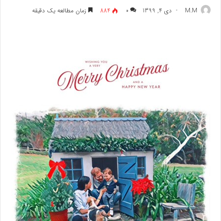
M.M
دی 4, 1399
۰
884
زمان مطالعه یک دقیقه