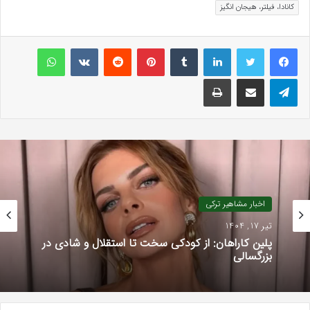
کانادا، فیلتر، هیجان انگیز
لینکداین
تامبلر
پینتریست
Reddit
VKontakte
واتس آپ
تلگرام
اشتراک گذاری با ایمیل
چاپ
اخبار مشاهیر ترکی
تیر 17, 1404
پلین کاراهان: از کودکی سخت تا استقلال و شادی در
بزرگسالی