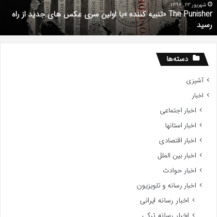
کس
d
شهریور 23, 1396
The Punisher «تنبیه کننده »با اولین سری عکس های جدید از راه
ای
7
رسید
دید
ز
اه
سید
دسته‌ها
آشپزی
اخبار
اخبار اجتماعی
اخبار استانها
اخبار اقتصادی
اخبار بین الملل
اخبار حوادث
اخبار رسانه و تلویزیون
اخبار رسانه ایرانی
اخبار رسانه ترکی