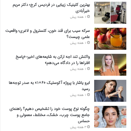
بهترین کلینیک زیبایی در فردیس کرج؛ دکتر مریم
خیرآبادی
1 هفته پیش
سرکه سیب برای قند خون، کلسترول و لاغری؛ واقعیت
علمی چیست؟
1 هفته پیش
واکنش تند اجه ارکن به شایعه‌های اخیر؛ «پاسخ
افتراها را در دادگاه می‌دهم»
1 هفته پیش
ابرو یاشار با پروژه آکوستیک «۶+۱» به صدر توجه‌ها
رسید
1 هفته پیش
چگونه نوع پوست خود را تشخیص دهیم؟ راهنمای
جامع پوست چرب، خشک، مختلط، معمولی و
حساس
3 هفته پیش