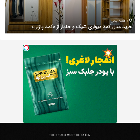
و
کرج
جادار
دکتر
از
مری
«کمد
خیر
1 هفته پیش
خرید مدل کمد دیواری شیک و جادار از «کمد پازلی»
ب
پازلی»
Th
د
Punishe
ر
تنبیه
د