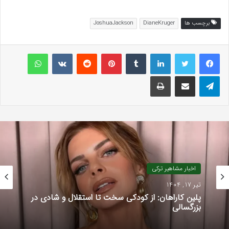
برچسب ها
DianeKruger
JoshuaJackson
لینکداین
تامبلر
پینتریست
Reddit
VKontakte
واتس آپ
تلگرام
اشتراک گذاری با ایمیل
چاپ
اخبار مشاهیر ترکی
تیر 17, 1404
پلین کاراهان: از کودکی سخت تا استقلال و شادی در
بزرگسالی