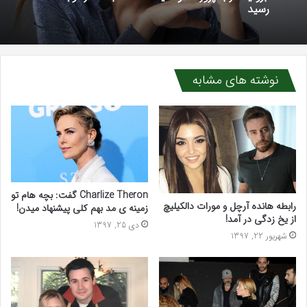
رسید
نوشته های مشابه
Charlize Theron گفت: بچه هام تو
رابطه هانده آرچل و مورات دالکیلیچ
زمینه ی مد بهم کلی پیشنهاد میدن!
از یخ زدگی در آمد!
دی 25, 1397
شهریور 22, 1397