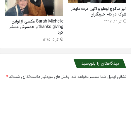
الیز ساکوچ اوغلو و اکین مرت دایماز_
شوکه در دام خبرنگاران
Sarah Michelle عکسی از اولین
آذر 19, 1397
thanks giving با همسرش منتشر
کرد
آذر 5, 1395
دیدگاهتان را بنویسید
نشانی ایمیل شما منتشر نخواهد شد.
بخش‌های موردنیاز علامت‌گذاری شده‌اند
*
د
ی
د
گ
ا
ه