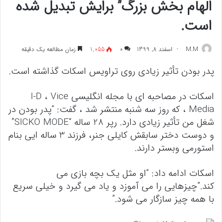
الهام بخش بزرگ” برایش تبدیل شده
است.
M.M
اسفند 8, 1399
۰
1,055
زمان مطالعه یک دقیقه
پدر بودن تأثیر زیادی روی تراویس اسکات گذاشته است.
اسکات در مصاحبه ای با مجله انگلیسی I-D ، Vice
Media ، که روز سه شنبه منتشر شد ، گفت: “پدر بودن در
شغل من تأثیر زیادی دارد. رپر 28 ساله “SICKO MODE”
و دوست دختر سابقش کایلی جنر، فرزند 3 ساله ایی بنام
استورمی وبستر دارند.
اسکات ادامه داد: “او مثل یک بچه بازی می
کند.”چیزهایی را می آموزد و یاد می گیرد و خیلی سریع
با همه چیز سازگار می شود.”