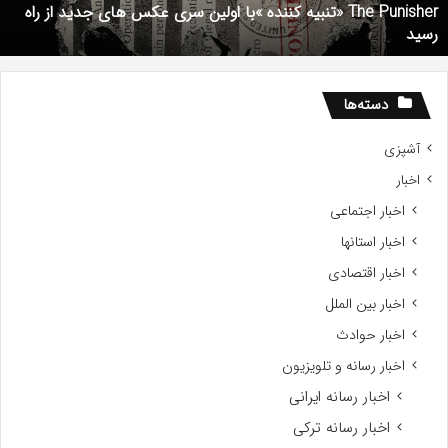
The Punisher «تنبیه کننده »با اولین سری عکس های جدید از راه
ای
7
رسید
دید
ز
اه
سید
دسته‌ها
آشپزی
اخبار
اخبار اجتماعی
اخبار استانها
اخبار اقتصادی
اخبار بین الملل
اخبار حوادث
اخبار رسانه و تلویزیون
اخبار رسانه ایرانی
اخبار رسانه ترکی