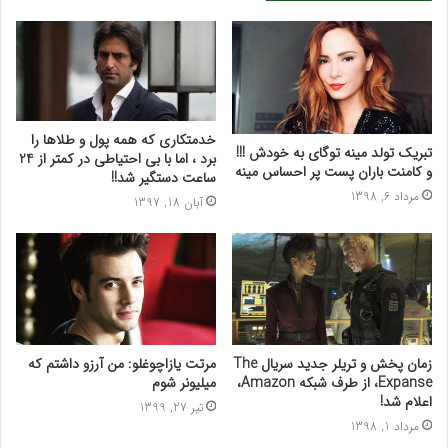
خدمتکاری که همه پول و طلاها را
تبریک تولد مینه توگای به خودش !!!
برد ، اما با بی احتیاطی در کمتر از 24
و کامنت باران پست پر احساس مینه
ساعت دستگیر شد!!
مرداد 6, 1398
آبان 18, 1397
زمان پخش و تریلر جدید سریال The
مرتت یازاچوغلو: من آرزو داشتم که
Expanse، از طرف شبکه Amazon،
میلیونر شوم
اعلام شد!
تیر 27, 1399
مرداد 1, 1398