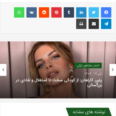
لینکداین
تامبلر
پینتریست
Reddit
VKontakte
واتس آپ
تلگرام
اشتراک گذاری با ایمیل
چاپ
اخبار مشاهیر ترکی
تیر 17, 1404
پلین کاراهان: از کودکی سخت تا استقلال و شادی در
بزرگسالی
نوشته های مشابه