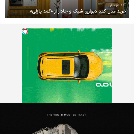
«کمد
خیر
4 روز پیش
خرید مدل کمد دیواری شیک و جادار از «کمد پازلی»
ب
پازلی»
Th
ه
Punishe
چ
تنبیه
د
ننده
م
با
س