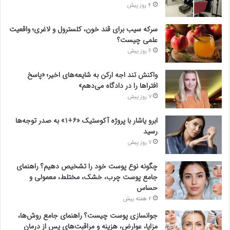
4 روز پیش
سرکه سیب برای قند خون، کلسترول و لاغری؛ واقعیت
علمی چیست؟
6 روز پیش
واکنش تند اجه ارکن به شایعه‌های اخیر؛ «پاسخ
افتراها را در دادگاه می‌دهم»
7 روز پیش
ابرو یاشار با پروژه آکوستیک «۶+۱» به صدر توجه‌ها
رسید
7 روز پیش
چگونه نوع پوست خود را تشخیص دهیم؟ راهنمای
جامع پوست چرب، خشک، مختلط، معمولی و
حساس
2 هفته پیش
جوانسازی پوست چیست؟ راهنمای جامع روش‌ها،
مزایا، عوارض، هزینه و مراقبت‌های پس از درمان