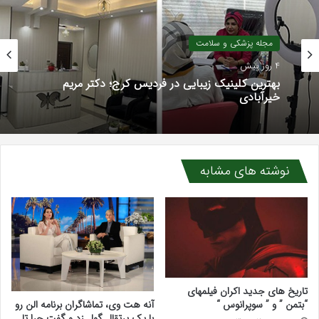
مجله پزشکی و سلامت
7 روز پیش
سرکه سیب برای قند خون، کلسترول و لاغری؛ واقعیت
علمی چیست؟
نوشته های مشابه
تاریخ های جدید اکران فیلمهای
آنه هت وی، تماشاگران برنامه الن رو
“بتمن ” و ” سوپرانوس “
با یک پرتقال گول زد و گفت چرا تا