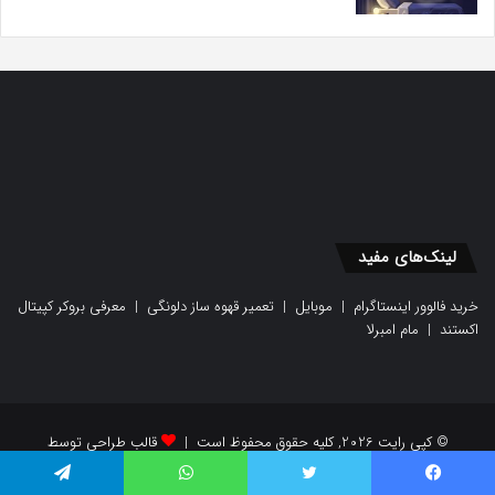
لینک‌های مفید
خرید فالوور اینستاگرام
|
موبایل
|
تعمیر قهوه ساز دلونگی
|
معرفی بروکر کپیتال
اکستند
|
مام امبرلا
© کپی رایت 2026, کلیه حقوق محفوظ است |
قالب طراحی توسط
یسبوک
توییتر
واتس آپ
تلگرام