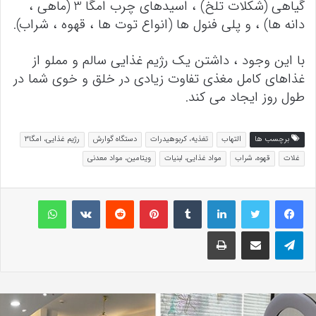
گیاهی (شکلات تلخ) ، اسیدهای چرب امگا 3 (ماهی ،
دانه ها) ، و پلی فنول ها (انواع توت ها ، قهوه ، شراب).
با این وجود ، داشتن یک رژیم غذایی سالم و مملو از
غذاهای کامل مغذی تفاوت زیادی در خلق و خوی شما در
طول روز ایجاد می کند.
برچسب ها
التهاب
تغذیه، کربوهیدرات
دستگاه گوارش
رژیم غذایی، امگا3
غلات
قهوه، شراب
مواد غذایی، لبنیات
ویتامین، مواد معدنی
لینکداین
تامبلر
پینتریست
Reddit
VKontakte
واتس آپ
تلگرام
اشتراک گذاری با ایمیل
چاپ