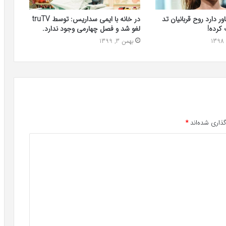
ور دارد روح قربانیان تد
در خانه با ایمی سداریس: توسط truTV
 کرده!
لغو شد و فصل چهارمی وجود ندارد.
بهمن 3, 1399
ذاری شده‌اند
*