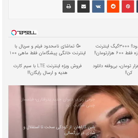
⏳فرصت محدود!! 3000گیگ اینترنت
🥳 تماشای نامحدود فیلم و سریال با
اینترنت خانگی پیشگامان فقط ماهی 100
ماهی 100 هزار تومان، بی‌وقفه دانلود
فروش ویژه اینترنت LTE با سیم کارت
کن!!
هدیه و ارسال رایگان!!!
جرمی رنر در دعوای جدید بدرفتاری؛ فیلمساز
چینی شکایت کرد
پلین کاراهان: از کودکی سخت تا استقلال و
شادی در بزرگسالی