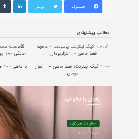
فیسبوک
توییتر
مطالب پیشنهادی
☄️3000گیگ اینترنت پرسرعت 6 ماههه
فقط ماهی 100هزارتومان!!
خانگی 180 روزه فقط 600 هزارتومان!!
3000 گیگ اینترنت؛ فقط ماهی 100 هزار
با 
تومان
بعدی را بخوانید
اخبار مشاهیر ترکی
تیر 17, 1404