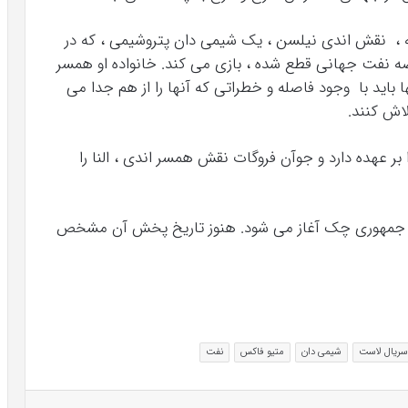
زیون حضور نداشته ، نقش اندی نیلسن ، یک شیمی دان پتروشیمی ، که در
ه نفت جهانی قطع شده ، بازی می کند. خانواده او همسر
ا باید با وجود فاصله و خطراتی که آنها را از هم جدا می
لاش کنند.
ر عهده دارد و جوآن فروگات نقش همسر اندی ، النا را
ی در پراگ پایتخت جمهوری چک آغاز می شود. هنوز تاریخ پخش آن مشخص
سریال لاست
شیمی دان
متیو فاکس
نفت
تامبلر
پینتریست
Reddit
VKontakte
اشتراک گذاری با ایمیل
چاپ