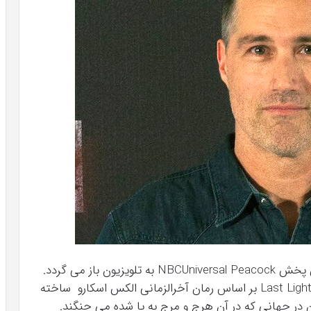
ستاره لاست، در یک سریال هیجانی برای سرویس پخش NBCUniversal Peacock به تلویزیون باز می گردد.
بر اساس یک بیانیه مطبوعاتی ، این سریال با نام Last Light بر اساس رمان آخرالزمانی الکس اسکارو ساخته
ن در جهانی که در آن هرج و مرج به پا شده می جنگند.