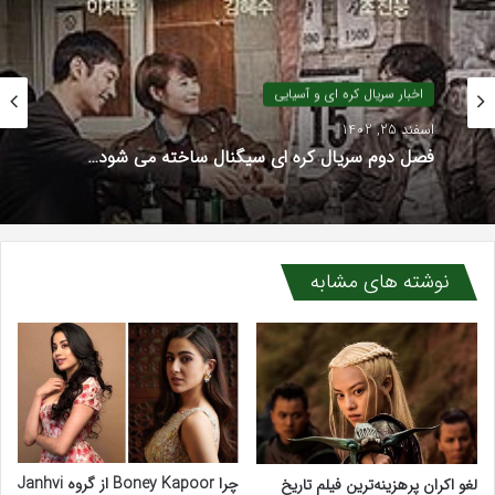
اخبار سریال کره ای و آسیایی
اسفند 25, 1402
فصل دوم سریال کره ای سیگنال ساخته می شود…
نوشته های مشابه
چرا Boney Kapoor از گروه Janhvi
لغو اکران پرهزینه‌ترین فیلم تاریخ