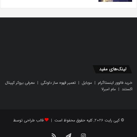
لینک‌های مفید
خرید فالوور اینستاگرام
|
موبایل
|
تعمیر قهوه ساز دلونگی
|
معرفی بروکر کپیتال
اکستند
|
مام امبرلا
© کپی رایت 2026, کلیه حقوق محفوظ است |
قالب طراحی توسط
اینستاگرام
تلگرام
خوراک