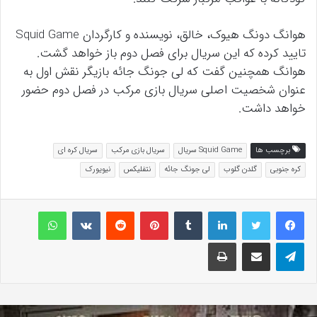
هوانگ دونگ هیوک، خالق، نویسنده و کارگردان Squid Game
تایید کرده که این سریال برای فصل دوم باز خواهد گشت.
هوانگ همچنین گفت که لی جونگ جائه بازیگر نقش اول به
عنوان شخصیت اصلی سریال بازی مرکب در فصل دوم حضور
خواهد داشت.
برچسب ها
Squid Game سریال
سریال بازی مرکب
سریال کره ای
کره جنوبی
گلدن گلوب
لی جونگ جائه
نتفلیکس
نیویورک
لینکداین
تامبلر
پینتریست
Reddit
VKontakte
واتس آپ
تلگرام
اشتراک گذاری با ایمیل
چاپ