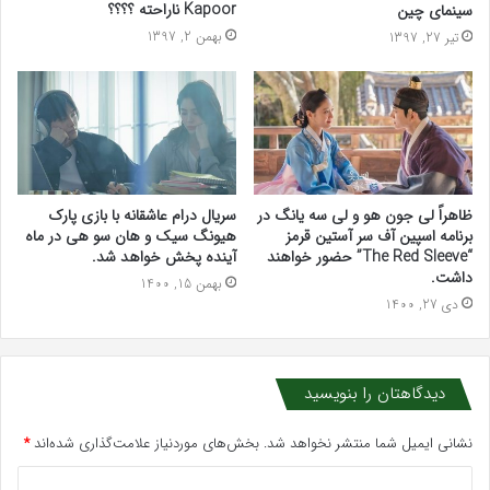
Kapoor ناراحته ؟؟؟؟
سینمای چین
بهمن 2, 1397
تیر 27, 1397
ظاهراً لی جون هو و لی سه یانگ در
سریال درام عاشقانه با بازی پارک
برنامه اسپین آف سر آستین قرمز
هیونگ سیک و هان سو هی در ماه
“The Red Sleeve” حضور خواهند
آینده پخش خواهد شد.
داشت.
بهمن 15, 1400
دی 27, 1400
دیدگاهتان را بنویسید
نشانی ایمیل شما منتشر نخواهد شد.
بخش‌های موردنیاز علامت‌گذاری شده‌اند
*
د