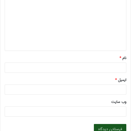
ی
د
گ
ا
ه
*
نام
*
ایمیل
*
وب‌ سایت