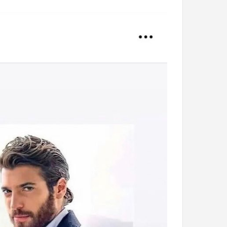
سریال
دروغ
شیرین
من
آذر 30, 1398
همه چیز در مورد سریال دروغ شیرین من