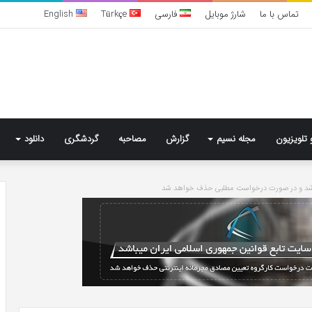
تماس با ما
شارژ موبایل
فارسی
Türkçe
English
 تلویزیون
مجله نسیم
گزارش
مصاحبه
گردشگری
دانلود
باشد و در صورت درخواست مطلبی حذف خواهد شد
تشخیص
سندرم
پرادر-
ویلی
چگونه
انجام
می‌شود؟
4 روز پیش