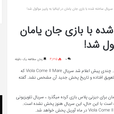
 به شایعه‌های اخیر؛
تشخیص سندرم پرادر-ویلی چگونه انجام
یال ساخته شده با بازی جان یامان در ایتالیا به پاییز موکول شد!
 دادگاه می‌دهم»
می‌شود؟
ه با بازی جان یامان
کول شد!
۰
3,695
زمان مطالعه یک دقیقه
جان یامان همچنان مانند طوفان در ایتالیا می وزد. چندی پیش اعلام شد سریال Viola Come Il Mare که
به تعویق افتاده و تاریخ پخش جدید آن مشخص نشد. گفته
ان برای دیزنی پلاس بازی کرده میگذرد ، سریال تلویزیونی
کریستن
he
بل
 فیلمبرداری شده است با این حال، این سریال هنوز پخش نشده است.
er
می
«ت
دانست
کن