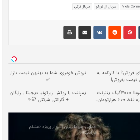
سریال ال تورکو
سریال ترکی
تامبلر
پینتریست
Reddit
VKontakte
اشتراک گذاری با ایمیل
چاپ
ای فروش؟ با کارنامه به
فروش خودروی شما به بهترین قیمت بازار
ن قیمت بفروش!
✅
⏳فرصت محدود!! 3000گیگ اینترنت
ایمپلنت با روکش زیرکونیا دیجیتال رایگان
+ گارانتی شرکتی 🦷✨
جدایی هیودا زیزان آلپ از پروژه «عشقم
کارادنیز»