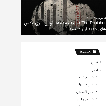
فیلم
لین
با
ی
استعداد
شهریور 23, 1396
شهریور 1, 1396
کس
Gifted
The Punisher «تنبیه کننده »با اولین سری عکس
ی
2017
های جدید از راه رسید
2017
ید
ید
دسته‌ها
آشپزی
اخبار
اخبار اجتماعی
اخبار استانها
اخبار اقتصادی
اخبار بین الملل