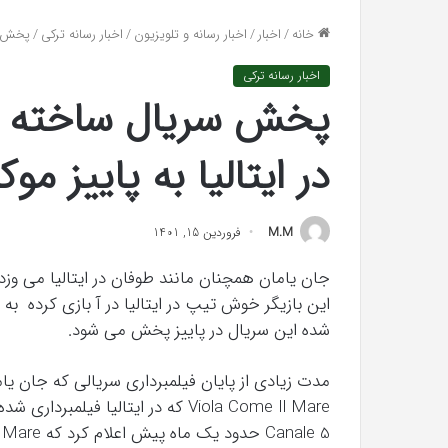
واکنش تند اجه ارکن
افتراها
خانه
/
اخبار
/
اخبار رسانه و تلویزیون
/
اخبار رسانه ترکی
/
پخش سر
«پاسخ افتراها را در
را
در
اخبار رسانه ترکی
دادگاه
پخش سریال ساخته شد
می‌دهم»
در ایتالیا به پاییز مو
M.M
فروردین 15, 1401
این بازیگر خوش تیپ در ایتالیا در آ بازی کرده 
شده این سریال در پاییز پخش می شود.
مدت زیادی از پایان فیلمبرداری سریالی که جان یام
همه
چیز
Viola Come Il Mare که در ایتالیا
در
Canale 5 حدود یک ماه پیش اعلام کرد که Viola Come Il Mare در ماه آوریل پخش خواهد شد.
مورد