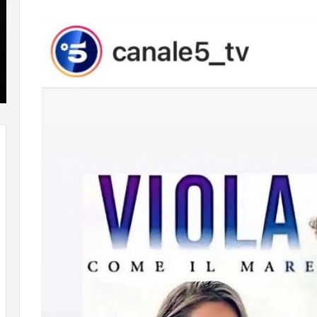
که
»با
“فروزن
او
2”
سر
آذر 23, 1398
موفق
ع
کریستن بل می دانست که “فروزن 2” موفق
خواهد
ها
خواهد بود.
بود.
جد
از
راه
رس