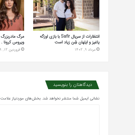
انتظارات از سریال Safir با بازی اوزگه
مرگ مادربزرگ پین
یاغیز و ایلهان شِن زیاد است
ویروس کرونا . .
مرداد 9, 1402
فروردین 12, 1399
دیدگاهتان را بنویسید
نشانی ایمیل شما منتشر نخواهد شد.
بخش‌های موردنیاز علامت‌گ
د
ی
د