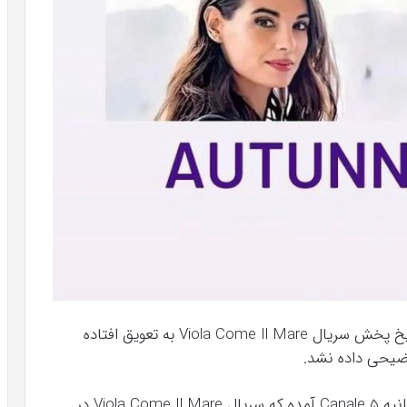
البته اندکی پس از این بیانیه، مشخص شد که تاریخ پخش سریال Viola Come Il Mare به تعویق افتاده
وضیحی داده نشد.
بالاخره تاریخ انتشار این سریال مشخص شد. در بیانیه Canale 5 آمده که سریال Viola Come Il Mare در