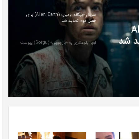
سریال «بیگانه: زمین» (Alien: Earth) برای
فصل دوم تمدید شد
ن» (Alien:
اویا ایلوعلاری به «بازجویی» (Sorgu) پیوست