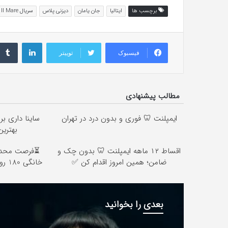
برچسب ها
ایتالیا
جان یامان
دیزنی پلاس
سریال Viola Come Il Mare
لینکداین
فیسبوک
توییتر
مطالب پیشنهادی
ایمپلنت 🦷 فوری و بدون درد در تهران
ساینا داری بر
بهتری
اقساط ۱۲ ماهه ایمپلنت 🦷 بدون چک و
ضامن؛ همین امروز اقدام کن ✅
خانگی 180 روزه فقط 600 هزارتومان!!
بعدی را بخوانید