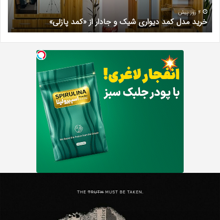
از
مری
«کمد
خیر
4 روز پیش
خرید مدل کمد دیواری شیک و جادار از «کمد پازلی»
ب
پازلی»
Th
د
Punishe
ر
تنبیه
د
ننده
ف
با
ف