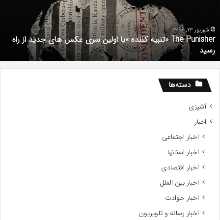
ولین
ب
ری
ا
کس
d
شهریور 23, 1396
The Punisher «تنبیه کننده »با اولین سری عکس های جدید از راه
ای
7
رسید
دید
ز
اه
سید
دسته‌ها
آشپزی
اخبار
اخبار اجتماعی
اخبار استانها
اخبار اقتصادی
اخبار بین الملل
اخبار حوادث
اخبار رسانه و تلویزیون