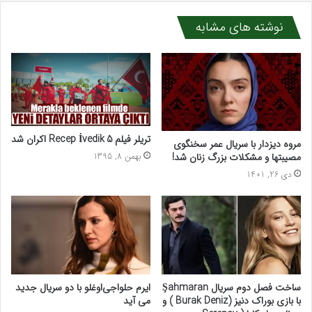
نوشته های مشابه
تریلر فیلم Recep İvedik 5 اکران شد
مروه دیزدار با سریال عمر سخنگوی
مصیبتها و مشکلات بزرگ زنان شد!
بهمن 8, 1395
دی 26, 1401
ساخت فصل دوم سریال Şahmaran
ایرم حلواجی‌اوغلو با دو سریال جدید
با بازی بوراک دنیز (Burak Deniz ) و
می آید