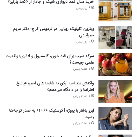
خرید مدل کمد دیواری شیک و جادار از «کمد پازلی»
6 روز پیش
بهترین کلینیک زیبایی در فردیس کرج؛ دکتر مریم
خیرآبادی
6 روز پیش
سرکه سیب برای قند خون، کلسترول و لاغری؛ واقعیت
علمی چیست؟
1 هفته پیش
واکنش تند اجه ارکن به شایعه‌های اخیر؛ «پاسخ
افتراها را در دادگاه می‌دهم»
1 هفته پیش
ابرو یاشار با پروژه آکوستیک «۶+۱» به صدر توجه‌ها
رسید
1 هفته پیش