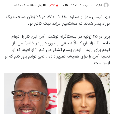
M.M
مرداد 4, 1401
۰
847
زمان مطالعه یک دقیقه
بری تیسی مدل و ستاره Wild ‘N Out، در 28 ژوئن صاحب یک
نوزاد پسر شدند که هشتمین فرزند نیک کانن بود.
بری در ۲۵ ژوئیه در اینستاگرام نوشت: “من این کار را انجام
دادم. یک زایمان کاملاً طبیعی و بدون دارو در خانه.” من از
تیمم برای زایمان ایمن پسرم تشکر می کنم. ” او افزود که این
تجربه “من را برای همیشه تغییر داده… نمی توانم باور کنم که او
اینجاست.