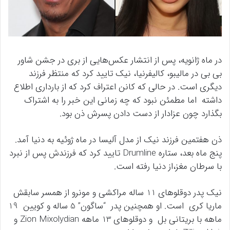
در ماه ژانویه، پس از انتشار عکس‌هایی از بری در جشن شاور
بی بی در مالیبو، کالیفرنیا، نیک تایید کرد که منتظر فرزند
دیگری است. در حالی که کانن اعتراف کرد که از بارداری اطلاع
داشته اما مطمئن نبود که چه زمانی این خبر را به اشتراک
بگذارد چون عزادار از دست دادن پسرش ذن بود.
ذن هفتمین فرزند نیک از مدل آلیسا در ماه ژوئیه به دنیا آمد.
پنج ماه بعد، ستاره Drumline تایید کرد که فرزندش پس از نبرد
با سرطان مغز،از دنیا رفته است.
نیک پدر دوقلوهای 11 ساله مراکشی و مونرو از همسر سابقش
ماریا کری است. او همچنین پدر “ساگون” 5 ساله و کویین 19
ماهه با بریتانی بل و دوقلوهای 13 ماهه Zion Mixolydian و