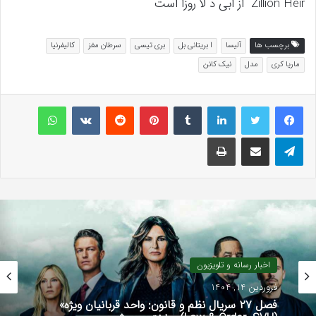
Zillion Heir از ابی د لا روزا است
برچسب ها
آلیسا
ا بریتانی بل
بری تیسی
سرطان مغز
کالیفرنیا
ماریا کری
مدل
نیک کانن
لینکداین
تامبلر
پینتریست
Reddit
VKontakte
واتس آپ
تلگرام
اشتراک گذاری با ایمیل
چاپ
اخبار رسانه و تلویزیون
فروردین 14, 1404
فصل ۲۷ سریال نظم و قانون: واحد قربانیان ویژه»