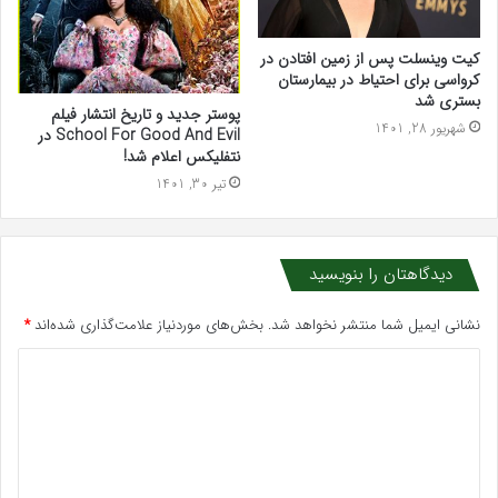
کیت وینسلت پس از زمین افتادن در
کرواسی برای احتیاط در بیمارستان
بستری شد
پوستر جدید و تاریخ انتشار فیلم
شهریور 28, 1401
School For Good And Evil در
نتفلیکس اعلام شد!
تیر 30, 1401
دیدگاهتان را بنویسید
نشانی ایمیل شما منتشر نخواهد شد.
بخش‌های موردنیاز علامت‌گذاری شده‌اند
*
د
ی
د
گ
ا