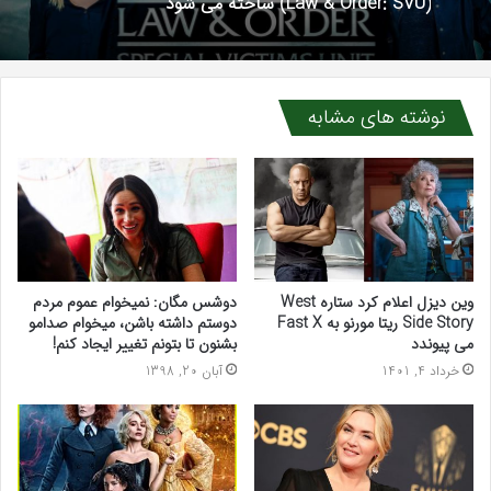
(Law & Order: SVU) ساخته می شود
نوشته های مشابه
وین دیزل اعلام کرد ستاره West
دوشس مگان: نمیخوام عموم مردم
Side Story ریتا مورنو به Fast X
دوستم داشته باشن، میخوام صدامو
می پیوندد
بشنون تا بتونم تغییر ایجاد کنم!
خرداد 4, 1401
آبان 20, 1398