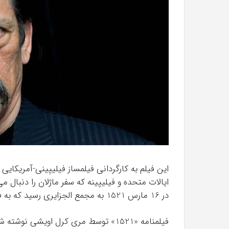
با
حیوانات
وحشی
!
تیر 13, 1397
رابطه جنسی این دختر با حیوانات وحشی 
این فیلم به کارگردانی فیلمساز فیلیپینی-آمریکایی
ایالات متحده و فیلیپینه که سفر ماژلان را دنبال می‌
در 16 مارس 1521 به مجمع الجزایری رسید که به فیلیپین معروف است.
فیلمنامه «1521» توسط مری کرل اویشی ن