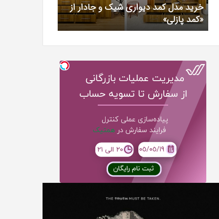
خرید مدل کمد دیواری شیک و جادار از
بهترین کلینیک 
«کمد
خیرآبادی
«کمد پازلی»
دکتر مریم خیرآ
پازلی»
T
همه
Punish
چیز
نبیه
در
نده
مورد