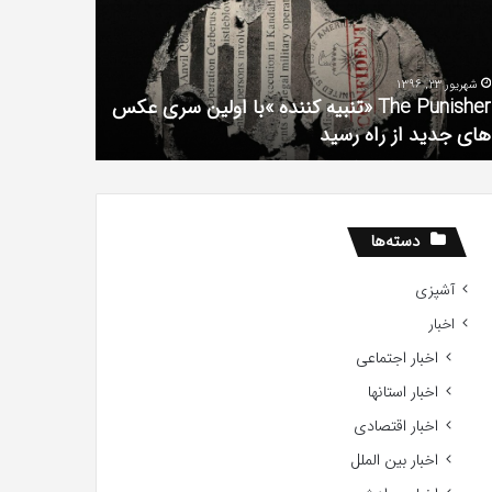
سریال
لین
دروغ
ی
شیرین
شهریور 23, 1396
کس
من
The Punisher «تنبیه کننده »با اولین سری عکس
ی
آذر 30, 1398
های جدید از راه رسید
همه چیز در
ید
ید
دسته‌ها
آشپزی
اخبار
اخبار اجتماعی
اخبار استانها
اخبار اقتصادی
اخبار بین الملل