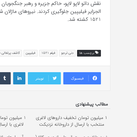
نقش داتو لاپو لاپو، حاکم جزیره و رهبر جنگجویان ر
1521 کشته شد.
برچسب ها
دنی ترجو
فیلم ۱۵۲۱
فیلیپین
کاشف پرتغالی فر
لینکداین
فیسبوک
توییتر
مطالب پیشنهادی
۱ میلیون تومان تخفیف داروهای لاغری
1 میلیون توم
منتخب با ارسال از داروخانه نزدیکت
لاغری با ارسا