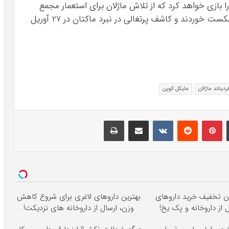
ا بازی خواهد کرد که از تلاش ماژلان برای استعمار مجمع
الجزایر فیلیپین جلوگیری کردند. نیروهای ماژلان شکست خوردند و کاشف پرتغالی در نبرد ماکتان در 27 آوریل
دیناند ماژلان
مایکل کوپن
تامبلر
پینتریست
Reddit
VKontakte
اشتراک گذاری با ایمیل
چاپ
ان تخفیف خرید داروهای
بهترین داروهای لاغری برای شروع کاهش
ل از داروخانه و پک یخ!
وزن، ارسال از داروخانه های نزدیکت!