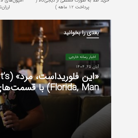
خرید طلا به صورت قسطی از دیجی‌کالا (
پرداخت 12 ماهه )
ارزان‌
بعدی را بخوانید
اخبار رسانه خارجی
آبان 25, 1404
«این فلوریداست، مرد» (
Florida, Man) با قسم
به HBO بازمی‌گردد