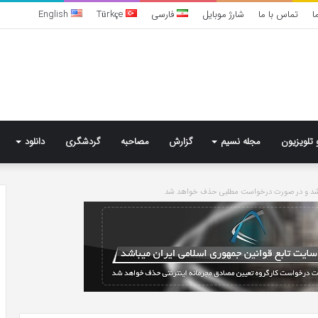
ا
تماس با ما
شارژ موبایل
فارسی
Türkçe
English
 تلویزیون
مجله نسیم
گزارش
مصاحبه
گردشگری
دانلود
باشد و در صورت درخواست مطلبی حذف خواهد شد
تشخیص
سندرم
پرادر-
ویلی
چگونه
انجام
می‌شود؟
6 روز پیش