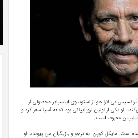
که
»با
“فروزن
او
2”
سر
آذر 23, 1398
موفق
ع
کریستن بل می دانست که “فروزن 2” موفق
خواهد
ها
!
خواهد بود.
بود.
جد
از
راه
رس
 فرانسیس بی لارا هو از استودیوی اینسپایر محصولی از
کند، او یکی از اولین اروپاییانی بود که به آسیا سفر کرد و
وشته شده است. مایکل کوپن به ترجو و بازیگران می پیوندد. او