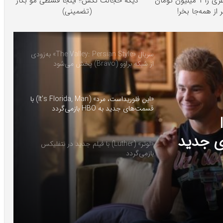
آمپول‌های لاغری را ۱ میلیون تومان
دیگه خجالت نکش‼️ اینجا قسطی مو بکار
تر از همه‌جا بخر!
(تضمینی)
سریال «The Valley: Persian Style» به‌زودی
از شبکه براوو (Bravo) پخش می‌شود
«این فلوریداست، مرد» (It’s Florida, Man) با
قسمت‌های جدید به HBO بازمی‌گردد
It’s
ت‌های جدید
«لوتر» (Luther) با فیلم جدید در نتفلیکس
بازمی‌گردد