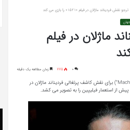
 به شایعه‌های اخیر؛
تشخیص سندرم پرادر-ویلی چگونه انجام
جو نقش فردیناند ماژلان در فیلم «1521» را بازی می کند
 دادگاه می‌دهم»
می‌شود؟
جهان
د ماژلان در فیلم
۰
775
زمان مطالعه یک دقیقه
ستاره هالیوود دنی ترجو (“Machete”، “Con Air”، “Heat”) برای نقش کاشف پرتغالی فردیناند ماژلان در
کریستن
he
بل
er
می
«ت
دانست
کن