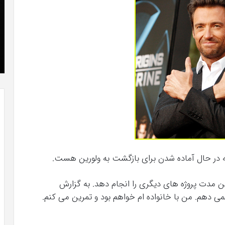
که
»با
“فروزن
او
2”
سر
آذر 23, 1398
موفق
ع
کریستن بل می دانست که “فروزن 2” موفق
خواهد
ها
!
خواهد بود.
بود.
جد
از
راه
رس
 در حال آماده شدن برای بازگشت به ولورین هست.
ین مدت پروژه های دیگری را انجام دهد. به گزارش
ام نمی دهم. من با خانواده ام خواهم بود و تمرین می کنم.