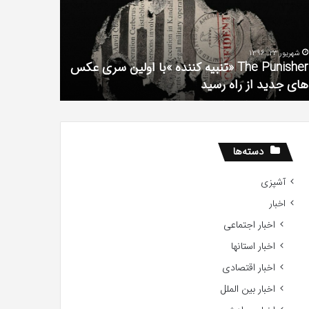
فیلم
لین
با
ی
استعداد
شهریور 23, 1396
شهریور 1, 1396
کس
Gifted
The Punisher «تنبیه کننده »با اولین سری عکس
ی
2017
های جدید از راه رسید
2017
ید
ید
دسته‌ها
آشپزی
اخبار
اخبار اجتماعی
اخبار استانها
اخبار اقتصادی
اخبار بین الملل