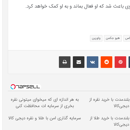
وی باعث شد که او فعال بماند و به او کمک خواهد کرد.
کس
هیو جکمن
ولورین
تامبلر
پینتریست
Reddit
VKontakte
اشتراک گذاری با ایمیل
چاپ
لندمدت با خرید نقره از
به هر اندازه ای که میخوای میتونی نقره
دیجی‌کالا
بخری از سرمایه ات محافظت کنی
بلندمدت با خرید طلا از
سرمایه گذاری امن با طلا و نقره دیجی کالا
دیجی‌کالا