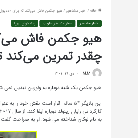
واکنش تند اجه ارکن
افتراها
خانه
/
اخبار مشاهیر
/
هیو جکمن فاش می‌کند که برای «ددپول 3» چقدر تمرین می‌کند تا خوش استایل شو
«پاسخ افتراها را در
را
در
اخبار مشاهیر
اخبار مشاهیر خارجی
پیشخوان اروپا
دادگاه
می‌دهم»
چقدر تمرین می‌کند 
M.M
دی 19, 1401
هیو جکمن یک شبه دوباره به ولورین تبدیل نمی شو
رابطه
به نام لوگان شناخته می شود. او به صراحت گفت ک
جنسی
این
دختر