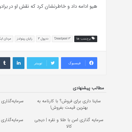
هیو ادامه داد و خاطرنشان کرد که نقش او در براد
برچسب ها
‘Deadpool 3’
ددپول 3
رایان رینولدز
مردان ای
لینکداین
فیسبوک
توییتر
مطالب پیشنهادی
ساینا داری برای فروش؟ با کارنامه به
سرمایه‌گذاری ب
بهترین قیمت بفروش!
Image failed to load
سرمایه گذاری امن با طلا و نقره | دیجی
سرمایه‌گذاری 
کالا