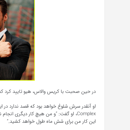
با
حیوانات
وحشی
!
تیر 13, 1397
رابطه جنسی این دختر با حیوانات وحشی 
در حین صحبت با کریس والاس، هیو تایید کرد که
او آنقدر سرش شلوغ خواهد بود که قصد ندارد در ا
Complex، او گفت: “و من هیچ کار دیگری انج
این کار من برای شش ماه طول خواهد کشید.”