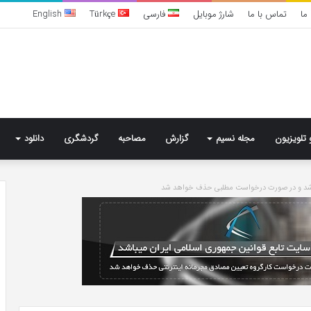
ما
تماس با ما
شارژ موبایل
فارسی
Türkçe
English
 تلویزیون
مجله نسیم
گزارش
مصاحبه
گردشگری
دانلود
باشد و در صورت درخواست مطلبی حذف خواهد شد
تشخیص
سندرم
پرادر-
ویلی
چگونه
انجام
می‌شود؟
4 روز پیش