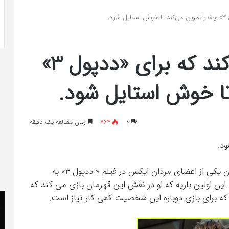
 به شایعه‌های اخیر؛
تشخیص سندرم پرادر-ویلی چگونه انجام
د.
 دادگاه می‌دهم»
می‌شود؟
هیو جکمن فاش می‌کند که برای «ددپول 3»
تا خوش استایل شود.
۰
764
زمان مطالعه یک دقیقه
د.
این بازیگر 54 ساله قرار است نقش خود را به عنوان یکی از اعضای مردان ایکس در فیلم « ددپول ۳» به
کارگردانی رایان رینولد دوباره ایفا کند. از سال 2017 این اولین باریه که او در نقش این قهرمان بازی می کند که
کریستن
he
ه برای بازی دوباره این شخصیت کمی کار نیاز است.
بل
er
می
«ت
دانست
کن