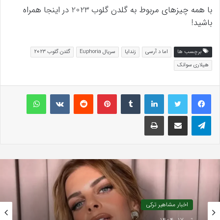
با همه چیزهای مربوط به گلدن گلوب 2023 در اینجا همراه
باشید!
برچسب ها
اما د آرسی
زندایا
سریال Euphoria
گلدن گلوب ۲۰۲۳
هیلاری سوانک
لینکداین
تامبلر
پینتریست
Reddit
VKontakte
واتس آپ
تلگرام
اشتراک گذاری با ایمیل
چاپ
اخبار مشاهیر ترکی