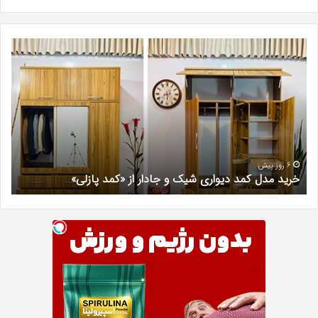
خرید
بهت
مدل
کلی
کمد
زیبا
دیواری
در
شیک
فرد
و
کرج
جادار
دکتر
از
مری
«کمد
خیر
6 روز پیش
خرید مدل کمد دیواری شیک و جادار از «کمد پازلی»
ب
پازلی»