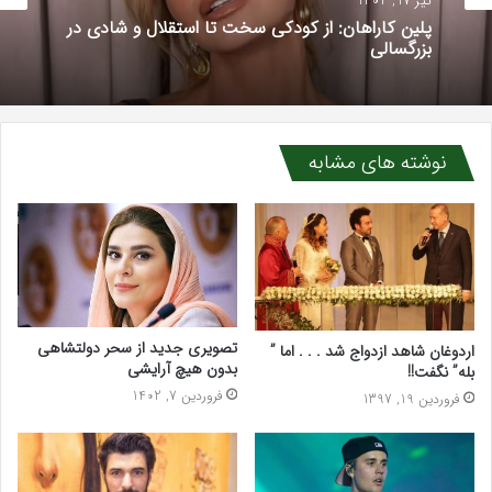
تیر 17, 1404
پلین کاراهان: از کودکی سخت تا استقلال و شادی در
بزرگسالی
نوشته های مشابه
تصویری جدید از سحر دولتشاهی
اردوغان شاهد ازدواج شد . . . اما ”
بدون هیچ آرایشی
بله” نگفت!!
فروردین 7, 1402
فروردین 19, 1397