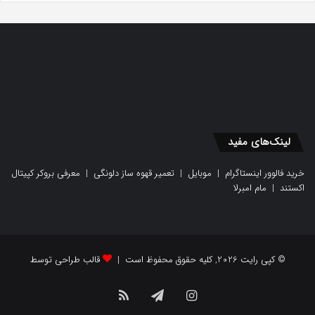
لینک‌های مفید
خرید فالوور اینستاگرام
|
موبایل
|
تعمیر قهوه ساز دلونگی
|
معرفی بروکر کپیتال
اکستند
|
مام امبرلا
© کپی رایت 2026, کلیه حقوق محفوظ است |
قالب طراحی توسط
اینستاگرام
تلگرام
خوراک