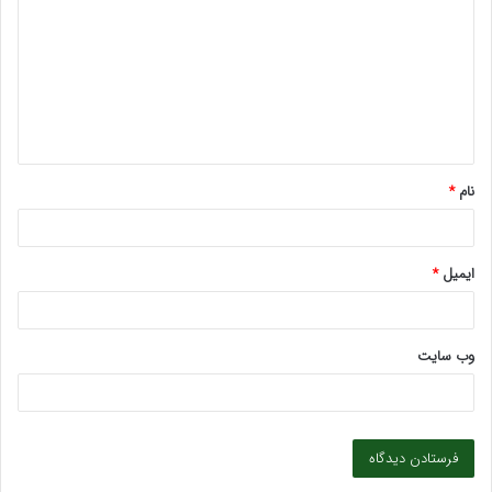
د
گ
ا
ه
*
نام
*
ایمیل
*
وب‌ سایت