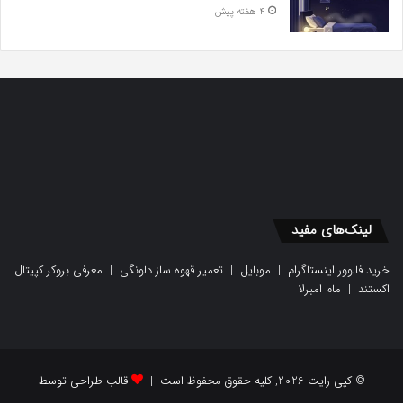
4 هفته پیش
لینک‌های مفید
خرید فالوور اینستاگرام
|
موبایل
|
تعمیر قهوه ساز دلونگی
|
معرفی بروکر کپیتال
اکستند
|
مام امبرلا
© کپی رایت 2026, کلیه حقوق محفوظ است |
قالب طراحی توسط