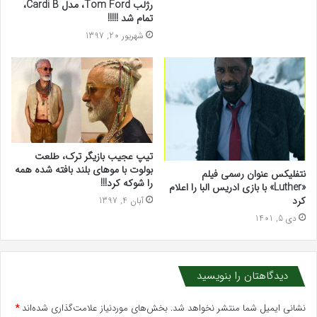
رژلب Tom Ford، مدل Cardi B،
تمام شد !!!!!
شهریور 20, 1397
تیپ عجیب بازیگر ترک، طلعت
بولوت با موهای بلند بافته شده همه
نتفلیکس عنوان رسمی فیلم
را شوکه کرد!!!
«Luther» با بازی ادریس البا را اعلام
کرد
آبان 4, 1397
دی 5, 1401
دیدگاهتان را بنویسید
نشانی ایمیل شما منتشر نخواهد شد.
بخش‌های موردنیاز علامت‌گذاری شده‌اند
*