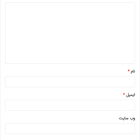
د
ی
د
گ
ا
ه
*
نام
*
ایمیل
*
وب‌ سایت