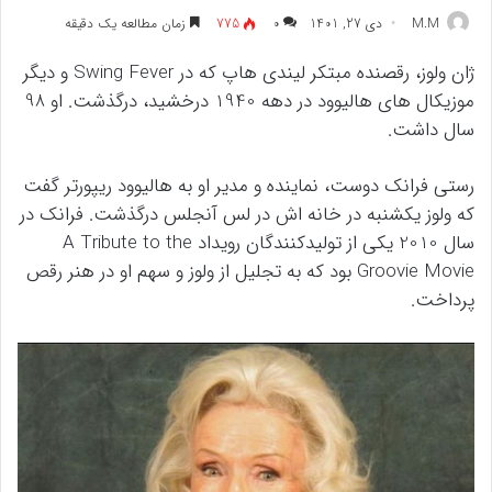
M.M
دی 27, 1401
۰
775
زمان مطالعه یک دقیقه
ژان ولوز، رقصنده مبتکر لیندی هاپ که در Swing Fever و دیگر
موزیکال های هالیوود در دهه 1940 درخشید، درگذشت. او 98
سال داشت.
رستی فرانک دوست، نماینده و مدیر او به هالیوود ریپورتر گفت
که ولوز یکشنبه در خانه اش در لس آنجلس درگذشت. فرانک در
سال 2010 یکی از تولیدکنندگان رویداد A Tribute to the
Groovie Movie بود که به تجلیل از ولوز و سهم او در هنر رقص
پرداخت.