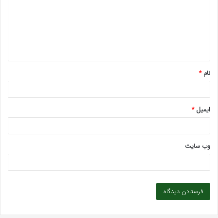
د
گ
ا
ه
*
نام
*
ایمیل
*
وب‌ سایت