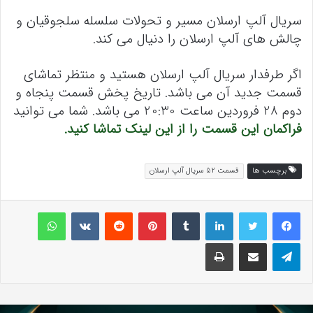
سریال آلپ ارسلان مسیر و تحولات سلسله سلجوقیان و
چالش های آلپ ارسلان را دنیال می کند.
اگر طرفدار سریال آلپ ارسلان هستید و منتظر تماشای
قسمت جدید آن می باشد. تاریخ پخش قسمت پنجاه و
دوم 28 فروردین ساعت 20:30 می باشد. شما می توانید
فراکمان این قسمت را از این لینک تماشا کنید.
برچسب ها
قسمت 52 سریال آلپ ارسلان
لینکداین
تامبلر
پینتریست
Reddit
VKontakte
واتس آپ
تلگرام
اشتراک گذاری با ایمیل
چاپ