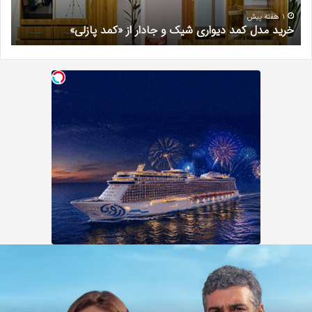
از
مری
«کمد
خیر
1 هفته پیش
خرید مدل کمد دیواری شیک و جادار از «کمد پازلی»
ب
پازلی»
ریال
ک
MAVIY
پ
SÜRGÜ
ه
کی
د
ز
ا