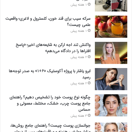
1 هفته پیش
سرکه سیب برای قند خون، کلسترول و لاغری؛ واقعیت
علمی چیست؟
1 هفته پیش
واکنش تند اجه ارکن به شایعه‌های اخیر؛ «پاسخ
افتراها را در دادگاه می‌دهم»
2 هفته پیش
ابرو یاشار با پروژه آکوستیک «۶+۱» به صدر توجه‌ها
رسید
2 هفته پیش
چگونه نوع پوست خود را تشخیص دهیم؟ راهنمای
جامع پوست چرب، خشک، مختلط، معمولی و
حساس
3 هفته پیش
جوانسازی پوست چیست؟ راهنمای جامع روش‌ها،
مزایا، عوارض، هزینه و مراقبت‌های پس از درمان