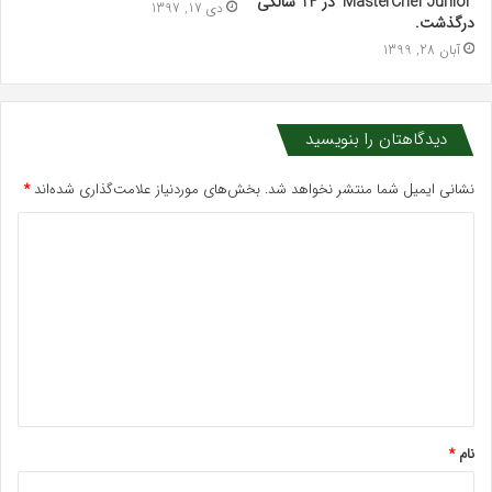
‘MasterChef Junior’ در 14 سالگی
دی 17, 1397
درگذشت.
آبان 28, 1399
دیدگاهتان را بنویسید
نشانی ایمیل شما منتشر نخواهد شد.
بخش‌های موردنیاز علامت‌گذاری شده‌اند
*
د
ی
د
گ
ا
ه
*
نام
*