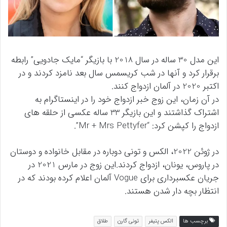
این مدل 30 ساله در سال 2018 با بازیگر “مایک جادویی” رابطه
برقرار کرد و آنها در شب کریسمس سال بعد نامزد کردند و در
اکتبر 2020 در آلمان ازدواج کنند.
در آن زمان، این زوج خبر ازدواج خود را در اینستاگرام به
اشتراک گذاشتند و این بازیگر 33 ساله عکسی از حلقه های
ازدواج را کپشن کرد: “Mr + Mrs Pettyfer”.
در ژوئن 2022، الکس و تونی دوباره در مقابل خانواده و دوستان
در پاروس، یونان، ازدواج کردند.این زوج در مارس 2021 در
جریان عکسبرداری برای Vogue آلمان اعلام کرده بودند که در
انتظار بچه دار شدن هستند.
برچسب ها
الکس پتیفر
تونی گارن
طلاق