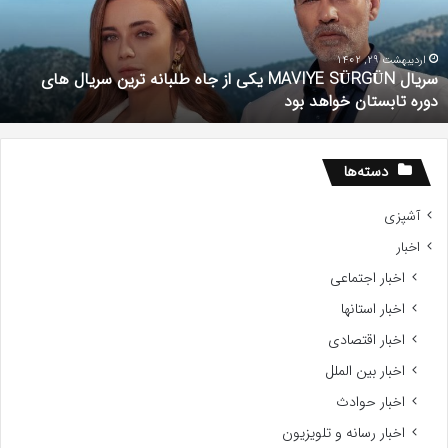
اه
ب
لبانه
ا
رین
ت
اردیبهشت 29, 1402
سریال MAVIYE SÜRGÜN یکی از جاه طلبانه ترین سریال های
ریال
ج
دوره تابستان خواهد بود
ای
د
وره
ش
ابستان
واهد
دسته‌ها
ود
آشپزی
اخبار
اخبار اجتماعی
اخبار استانها
اخبار اقتصادی
اخبار بین الملل
اخبار حوادث
اخبار رسانه و تلویزیون