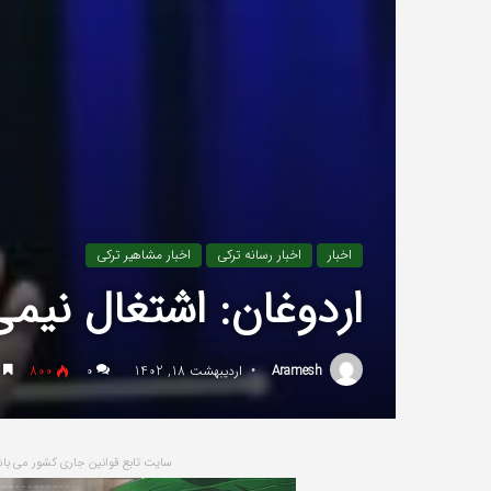
اخبار
اخبار رسانه ترکی
اخبار مشاهیر ترکی
اردوغان: اشتغال نیمی از 45 هزار معلم در منطقه ز
Aramesh
اردیبهشت 18, 1402
۰
800
ز
سایت تابع قوانین جاری کشور می 