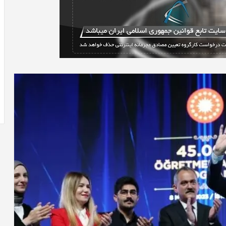
خرید
مدل
کمد
دیواری
شیک
و
جادار
4 روز پیش
از
ندرم پرادر-ویلی چگونه انجام
خرید مدل کمد دیواری شیک 
«کمد
«کمد پازلی»
پازلی»