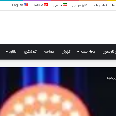
ما
تماس با ما
شارژ موبایل
فارسی
Türkçe
English
 تلویزیون
مجله نسیم
گزارش
مصاحبه
گردشگری
دانلود