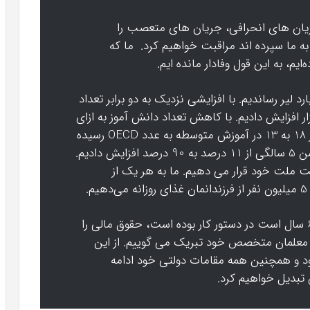
جریان های انحرافی، جریان های متعصب را
 به ما سپرده اند مراقبت خواهیم کرد. ما که
یم، به این قول وفادار مانده ایم.
وزش و پرورش خود را به 651 میلیارد لیر رساندیم. با افزایشی نزدیک به دو برابر تعداد
ای درس را، از 343 هزار به 620 هزار افزایش دادیم. با کاهش تعداد دانش آموز به ازای
هر معلم از 28 به 15 در آموزش ابتدایی و از 18 به 13 در آموزش متوسطه به عدد OECD رسیده
ایم. ما نرخ ثبت نام پیش دبستانی را در سن 5 سالگی از 11 درصد به 90 درصد افزایش دادیم.
ت ملت خود قرار می دهیم. ما به هر یک از
.
ما با اجرای قانون حرفه معلمی که دقیقاً 60 سال است در دستور کار بوده است، حقوق مالی را
 و معلمان متخصص خود تبریک می گوییم. از این
د و همچنین همه مقامات دولتی خود ادامه
 تبدیل خواهیم کرد.