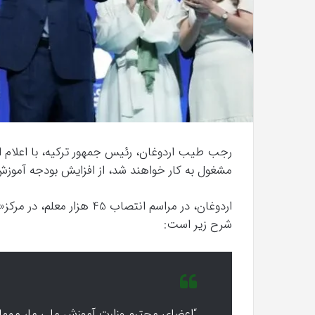
کریستن
بل
می
دانست
که
“فروزن
2”
رجب طیب اردوغان، رئیس جمهور ترکیه، با اعلام ای
آذر 23, 1398
موفق
مشغول به کار خواهند شد، از افزایش بودجه آموزش و پرورش به 651 میل
زش اطلاعات: چگونه ذهن ما اطلاعات
خواهد
ی‌کند؟
خواهد بود.
بود.
اردوغان، در مراسم انتصاب 45
شرح زیر است:
“اعضای محترم وزارت آموزش ملی ما، مهمانا