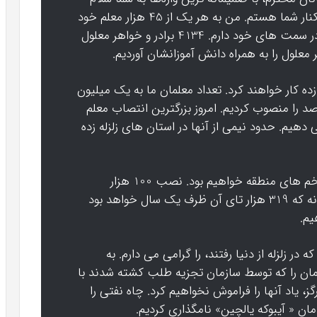
می کنم. خوشحالم که در این روز مفتخر در کنار شما هستم. من به هر یک از 45 هزار معلم خود
تبریک می گویم. برای شما آرزوی موفقیت در سمت های خود دارم. 4134 برادر و خواهر معلول
زده کار خواهند کرد. تعداد معلمان ما به یک میلیون
هزار نفر رسیده است. بیش از 75 درصد را منصوب کردیم. امروز بزرگترین انتصاب معلم
دهیم. حدود نیمی از آنها در استان های زلزله زده
با تلاش شما در مدت کوتاهی، مرهمی بر زخم های منطقه خواهیم بود. نصب 100 هزار
کانتینر را به پایان رسانده ایم. 650 هزار خانه که 319 هزار تای آن ظرف یک سال خواهد بود
یم.
در زلزله از دنیا رفتند، را گرامی می دارم. به
ان را که توسط سازمان تجزیه طلب کشته شدند با
 یاد آنها را فراموش نخواهیم کرد. چاه نفتی را
ان « آیبوکه یالچین» نامگذاری کردیم.