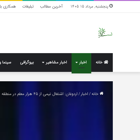
آخرین مطالب
تبلیغات
همکاری با 
پنجشنبه, مرداد 15 1405
خانه
اخبار
اخبار مشاهیر
بیوگرافی
سینما و
خانه
/
اخبار
/
اردوغان: اشتغال نیمی از 45 هزار معلم در منطقه زلزله‌زده