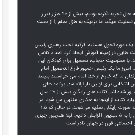
در 15 بهمن با زلزله ای مواجه شدیم که تا به حال تجربه نکرده بودیم، بیش از 50 هزار نفر را
تسلیت میگم، ما نزدیک به هزار معلم را از دست
هد یک دوره تحول هستیم. ترکیه تحت رهبری رئیس
 هایی در زمینه آموزش ایجاد کرد. تعداد کلاس
3 هزار بود به 900 هزار رسید. با ممنوعیت حجاب، تحصیل برای کودکان این
شده بود. در سال 2012 لغو شد. امروز ما یک رئیس جمهور فارغ التحصیل امام
ندان ما که خارج از خط امام می خواستند ببینند
 انتخابی برای اولین بار ارائه شد. برنامه های
درسی با توجه به ارزش های اجتماعی ما به روز شده اند. کتاب های رایگان بیش از 20 سال
 روی میز کودکان ما هستند. 4 میلیارد کتاب از اینجا به حکاری منتهی می شود. در
سیستم آموزشی ما، 5 میلیون دانش آموز به صورت رایگان تغذیه می‌شوند. در حالی که 1.5
میلیون دانش آموز غذای رایگان داشتند، آن را به 5 میلیون افزایش دادیم. قبلا همچین چیزی
اجتماعی قوی در جهان نادر است