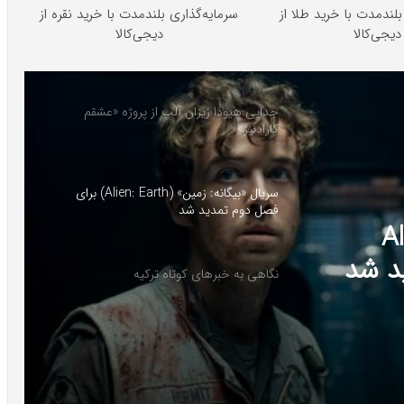
بلندمدت با خرید طلا از
سرمایه‌گذاری بلندمدت با خرید نقره از
دیجی‌کالا
دیجی‌کالا
جدایی هیودا زیزان آلپ از پروژه «عشقم
کارادنیز»
سریال «بیگانه: زمین» (Alien: Earth) برای
فصل دوم تمدید شد
ن» (Alien:
نگاهی به خبرهای کوتاه ترکیه