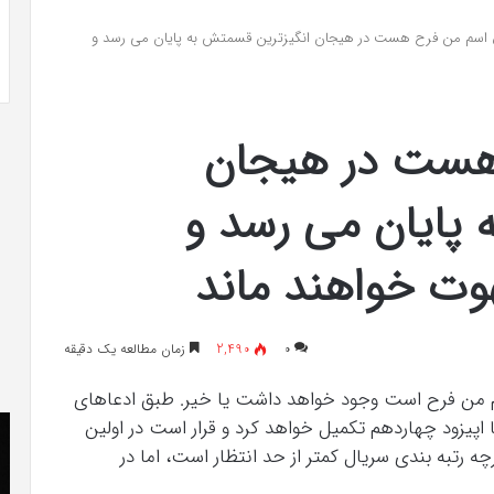
 به شایعه‌های اخیر؛
تشخیص سندرم پرادر-ویلی چگونه انجام
 اسم من فرح هست در هیجان انگیزترین قسمتش به پایان می رسد و
 دادگاه می‌دهم»
می‌شود؟
هست در هیجان
 پایان می رسد و
هوت خواهند ماند
۰
2,490
زمان مطالعه یک دقیقه
اسم من فرح است وجود خواهد داشت یا خیر. طبق ادعاهای
کریستن
he
اپیزود چهاردهم تکمیل خواهد کرد و قرار است در اولین
بل
er
ده بماند. اگرچه رتبه بندی سریال کمتر از حد انتظار است، اما در
می
«ت
دانست
کن