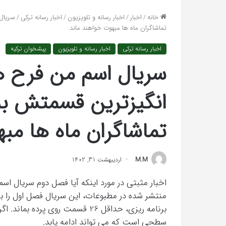
واکنش تند اجه ارکن
افتراها
خانه
/
اخبار
/
اخبار رسانه و تلویزیون
/
اخبار رسانه ترکی
/
سریال
«پاسخ افتراها را در
را
تماشاگران ماه ها مبهوت خواهند ماند
در
دادگاه
اخبار رسانه ترکی
اخبار رسانه و تلویزیون
پیشخوان ترکیه
می‌دهم»
سریال اسم من فرح 
انگیزترین قسمتش به
تماشاگران ماه ها مب
M.M
اردیبهشت 31, 1402
اخبار مثبتی در مورد اینکه آیا فصل دوم سریال 
نظریه
منتشر شده در مطبوعات، این سریال فصل اول را با 
پردازش
برنامه ریزی، حداقل 26 قسمت روی پر
اطلاعات:
سطحی است که می تواند ادامه یابد.
چگونه