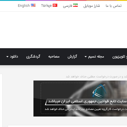
تماس با ما
شارژ موبایل
فارسی
Türkçe
English
 تلویزیون
مجله نسیم
گزارش
مصاحبه
گردشگری
دانلود
باشد و در صورت درخواست مطلبی حذف خواهد شد
تشخیص
سندرم
پرادر-
ویلی
چگونه
انجام
می‌شود؟
4 روز پیش