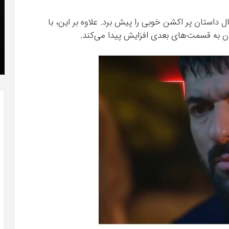
که
»با
“فروزن
 داستان پر اکشن خوبی را پیش برد. علاوه بر این، با
او
2”
سر
ن به قسمت‌های بعدی افزایش پیدا می‌کند.
آذر 23, 1398
موفق
ع
طلاعات
کریستن بل می دانست که “فروزن 2” موفق
خواهد
ها
خواهد بود.
بود.
جد
از
راه
رس