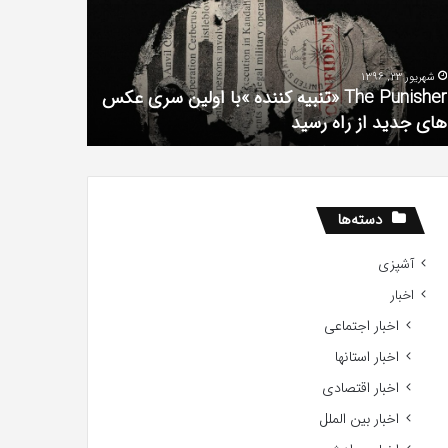
فیلم
لین
با
ی
استعداد
شهریور 23, 1396
شهریور 1, 1396
کس
Gifted
The Punisher «تنبیه کننده »با اولین سری عکس
ی
2017
های جدید از راه رسید
2017
ید
ید
دسته‌ها
آشپزی
اخبار
اخبار اجتماعی
اخبار استانها
اخبار اقتصادی
اخبار بین الملل