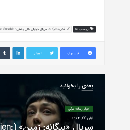
برچسب ها
گم شدن تدارکات سریال خیابان های پشتی Arka Sokaklar
لینکداین
فیسبوک
توییتر
بعدی را بخوانید
اخبار رسانه خارجی
مرداد 5, 1404
سریال «ing Dead: Daryl