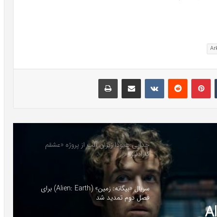
تامبلر
پینتریست
Reddit
VKontakte
اشتراک گذاری با ایمیل
چاپ
جدایی هیودا زیزان آلپ از پروژه «عشقم
کارادنیز»
سریال «بیگانه: زمین» (Alien: Earth) برای
فصل دوم تمدید شد
The Walk