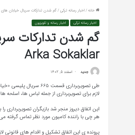
واکنش تند اجه ارکن
افتراها
خانه
/
اخبار رسانه ترکی
/
گم شدن تدارکات سریال خیابان های پشتی aklar
«پاسخ افتراها را در
را
در
اخبار رسانه ترکی
اخبار رسانه و تلویزیون
دادگاه
می‌دهم»
گم شدن تدارکات سری
رابطه
جنسی
Arka Sokaklar
این
دختر
با
حیوانات
جدید
اسفند 5, 1402
وحشی
!
تیر 13, 1397
لازم برای تصویربرداری از جمله لباس ها، اسلحه ها
رابطه جنسی این دختر با حیوانات وحشی 
این اتفاق دیروز منجر شد بازیگران تصویربرداری ر
هر چی با راننده کامیون مورد نظر تماس گرفته می ش
پرونده ی این اتفاق تشکیل و اقدام های قانونی ل