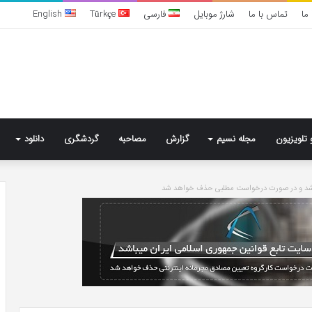
ما
تماس با ما
شارژ موبایل
فارسی
Türkçe
English
 تلویزیون
مجله نسیم
گزارش
مصاحبه
گردشگری
دانلود
باشد و در صورت درخواست مطلبی حذف خواهد شد
تشخیص
سندرم
پرادر-
ویلی
چگونه
انجام
می‌شود؟
3 روز پیش