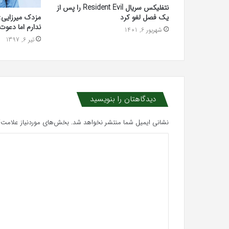
نتفلیکس سریال Resident Evil را پس از
مزدک میرزایی: 
یک فصل لغو کرد
ندارم اما دعو
شهریور 6, 1401
تیر 6, 1397
دیدگاهتان را بنویسید
نشانی ایمیل شما منتشر نخواهد شد.
بخش‌های موردنیاز علامت‌گ
د
ی
د
گ
ا
ه