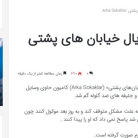
 به شایعه‌های اخیر؛
تشخیص سندرم پرادر-ویلی چگونه انجام
Arka Sok
 دادگاه می‌دهم»
می‌شود؟
ال خیابان های پشتی
کریستن
he
بل
er
می
«ت
دانست
کن
که
»با
“فروزن
او
۰
690
زمان مطالعه کمتر از یک دقیقه
2”
سر
آذر 23, 1398
موفق
ع
طی تصویربرداری قسمت 665 سریال پلیسی «خیابان‌های پشتی» (Arka Sokaklar) کامیون حاوی وسایل
کریستن بل می دانست که “فروزن 2” موفق
خواهد
ها
 و جلیقه های ضد گلوله گم شد.
!
خواهد بود.
بود.
جد
از
ا به علت مشکل متوقف کند و به روز بعد موکول کنند چون
راه
د پاسخ نمی داد که او را پیدا کنند .
رس
ازم صورت گرفته است.