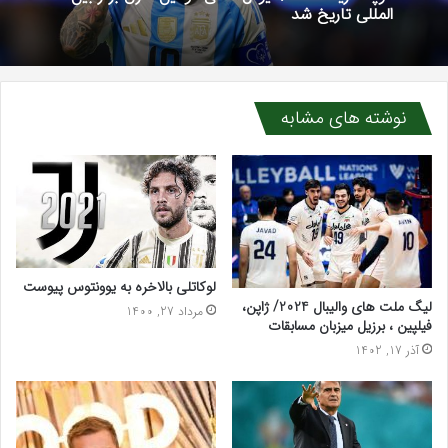
المللی تاریخ شد
نوشته های مشابه
لوکاتلی بالاخره به یوونتوس پیوست
لیگ ملت های والیبال 2024/ ژاپن،
مرداد 27, 1400
فیلپین ، برزیل میزبان مسابقات
آذر 17, 1402