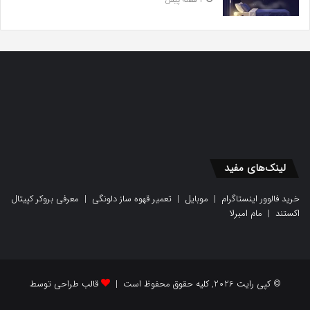
4 هفته پیش
لینک‌های مفید
خرید فالوور اینستاگرام
|
موبایل
|
تعمیر قهوه ساز دلونگی
|
معرفی بروکر کپیتال
اکستند
|
مام امبرلا
© کپی رایت 2026, کلیه حقوق محفوظ است |
قالب طراحی توسط