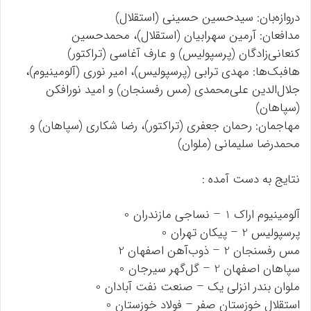
دروازه‌بان: سیدحسین حسینی (استقلال)
مدافعان: آرمین سهرابیان (استقلال)، محمدحسین
کنعانی‌زادگان (پرسپولیس) و عارف آغاسی (تراکتور)
هافبک‌ها: مهدی ترابی (پرسپولیس)، امیر نوری (آلومینیوم)،
جلال‌الدین علی‌محمدی (مس رفسنجان) و امید نورافکن
(سپاهان)
مهاجمان: رحمان جعفری (تراکتور)، رضا شکاری (سپاهان) و
محمدرضا سلیمانی (ملوان)
نتایج به دست آمده :
آلومینیوم اراک 1 – نساجی مازندران 0
پرسپولیس 2 – پیکان تهران 0
مس رفسنجان 2 – ذوب‌آهن اصفهان 2
سپاهان اصفهان 2 – گل‌گهر سیرجان 0
ملوان بندر انزلی یک – صنعت نفت آبادان 0
استقلال خوزستان صفر – فولاد خوزستان 0