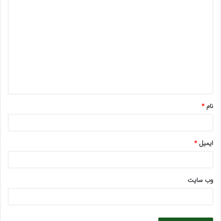
د
ی
د
گ
ا
ه
*
نام
*
ایمیل
*
وب‌ سایت