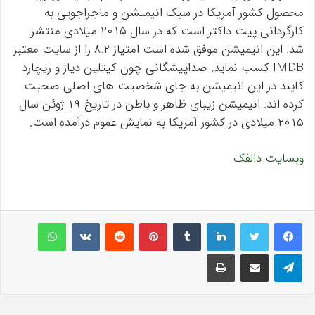
محصول کشور آمریکا در سبک انیمیشن و ماجراجویی به
کارگردانی پیت داکتر است که در سال ۲۰۱۵ میلادی منتشر
شد. این انیمیشن موفق شده است امتیاز ۸.۲ را از سایت معتبر
IMDB کسب نماید. صداپیشگانی چون کیتلین دیاز و ریچارد
کایند در این انیمیشن به جای شخصیت های اصلی صحبت
کرده اند. انیمیشن زیبای ظاهر و باطن در تاریخ ۱۹ ژوئن سال
۲۰۱۵ میلادی در کشور آمریکا به نمایش عموم درآمده است.
وبسایت دالفک
لینکداین
تامبلر
پینتریست
Reddit
VKontakte
واتس آپ
تلگرام
اشتراک گذاری با ایمیل
چاپ