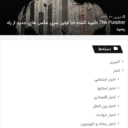
ولین
ب
ری
ا
کس
d
شهریور 23, 1396
The Punisher «تنبیه کننده »با اولین سری عکس های جدید از راه
ای
7
رسید
دید
ز
اه
سید
دسته‌ها
آشپزی
اخبار
اخبار اجتماعی
اخبار استانها
اخبار اقتصادی
اخبار بین الملل
اخبار حوادث
اخبار رسانه و تلویزیون