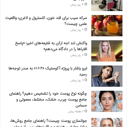
4 روز پیش
سرکه سیب برای قند خون، کلسترول و لاغری؛ واقعیت
علمی چیست؟
6 روز پیش
واکنش تند اجه ارکن به شایعه‌های اخیر؛ «پاسخ
افتراها را در دادگاه می‌دهم»
7 روز پیش
ابرو یاشار با پروژه آکوستیک «۶+۱» به صدر توجه‌ها
رسید
7 روز پیش
چگونه نوع پوست خود را تشخیص دهیم؟ راهنمای
جامع پوست چرب، خشک، مختلط، معمولی و
حساس
2 هفته پیش
جوانسازی پوست چیست؟ راهنمای جامع روش‌ها،
مزایا، عوارض، هزینه و مراقبت‌های پس از درمان