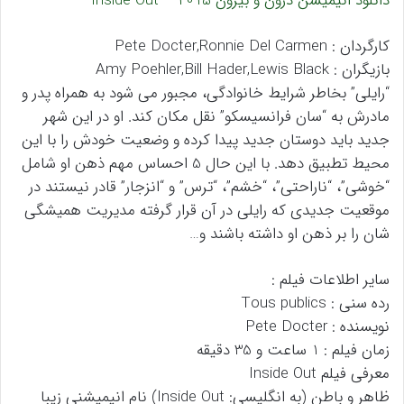
دانلود انیمیشن درون و بیرون 2015 – Inside Out
کارگردان : Pete Docter,Ronnie Del Carmen
بازیگران : Amy Poehler,Bill Hader,Lewis Black
“رایلی” بخاطر شرایط خانوادگی، مجبور می شود به همراه پدر و
مادرش به “سان فرانسیسکو” نقل مکان کند. او در این شهر
جدید باید دوستان جدید پیدا کرده و وضعیت خودش را با این
محیط تطبیق دهد. با این‌ حال 5 احساس مهم ذهن او شامل
“خوشی”، “ناراحتی”، “خشم”، “ترس” و “انزجار” قادر نیستند در
موقعیت جدیدی که رایلی در آن قرار گرفته مدیریت همیشگی
شان را بر ذهن او داشته باشند و…
سایر اطلاعات فیلم :
رده سنی : Tous publics
نویسنده : Pete Docter
زمان فیلم : 1 ساعت و 35 دقیقه
معرفی فیلم Inside Out
ظاهر و باطن (به انگلیسی: Inside Out) نام انیمیشنی زیبا