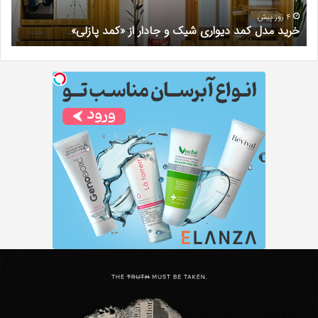
از
مری
«کمد
خیر
4 روز پیش
خرید مدل کمد دیواری شیک و جادار از «کمد پازلی»
ب
پازلی»
Th
د
Punishe
ر
تنبیه
د
ننده
ف
با
ف