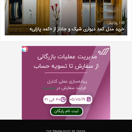
و
کرج
جادار
دکتر
از
مری
«کمد
خیر
6 روز پیش
خرید مدل کمد دیواری شیک و جادار از «کمد پازلی»
ب
پازلی»
Th
د
Punishe
ر