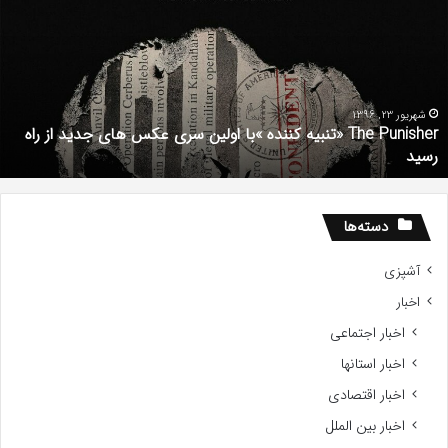
تنبیه
د
ننده
ف
با
ف
ولین
ب
ری
ا
کس
d
شهریور 23, 1396
The Punisher «تنبیه کننده »با اولین سری عکس های جدید از راه
ای
7
رسید
دید
ز
اه
سید
دسته‌ها
آشپزی
اخبار
اخبار اجتماعی
اخبار استانها
اخبار اقتصادی
اخبار بین الملل