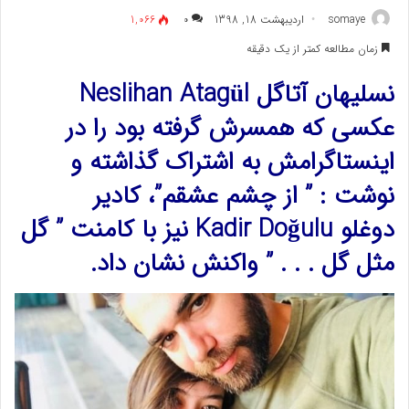
somaye
اردیبهشت 18, 1398
۰
1,066
زمان مطالعه کمتر از یک دقیقه
نسلیهان آتاگل Neslihan Atagül
عکسی که همسرش گرفته بود را در
اینستاگرامش به اشتراک گذاشته و
نوشت : ” از چشم عشقم”، کادیر
دوغلو Kadir Doğulu نیز با کامنت ” گل
مثل گل . . . ” واکنش نشان داد.