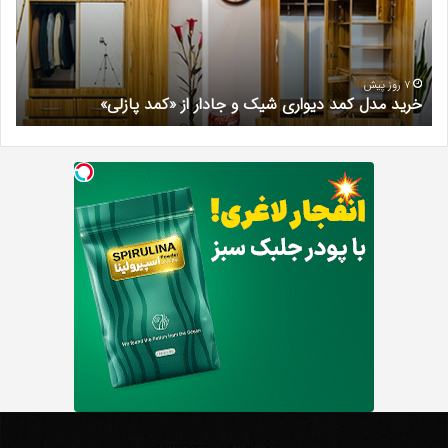
و
کرج
جادار
دکتر
از
مری
«کمد
خیر
7 روز پیش
خرید مدل کمد دیواری شیک و جادار از «کمد پازلی»
ب
پازلی»
Th
د
Punishe
ر