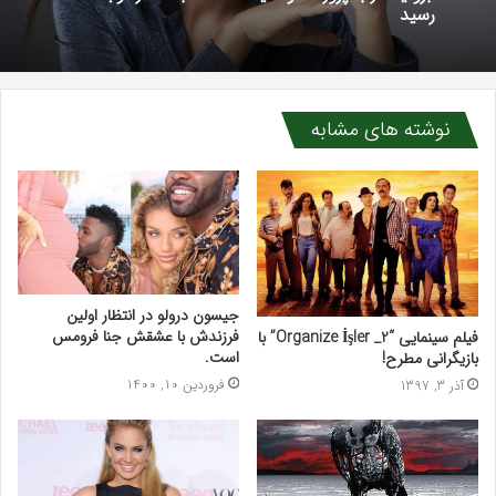
رسید
نوشته های مشابه
جیسون درولو در انتظار اولین
فرزندش با عشقش جنا فرومس
فیلم سینمایی “Organize İşler _2” با
است.
بازیگرانی مطرح!
فروردین 10, 1400
آذر 3, 1397