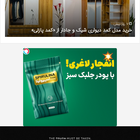
و
کرج
جادار
دکتر
از
مری
«کمد
خیر
7 روز پیش
خرید مدل کمد دیواری شیک و جادار از «کمد پازلی»
ب
پازلی»
Th
د
Punishe
ر